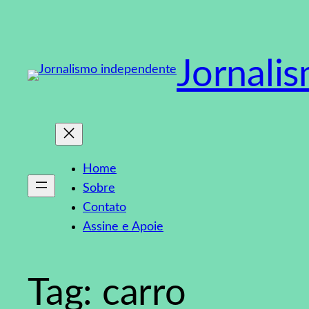
Pular
para
o
Jornali
conteúdo
Home
Sobre
Contato
Assine e Apoie
Tag:
carro