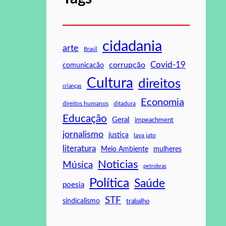
cidadania
arte
Brasil
Covid-19
corrupção
comunicação
Cultura
direitos
crianças
Economia
direitos humanos
ditadura
Educação
Geral
impeachment
jornalismo
justiça
lava jato
literatura
mulheres
Meio Ambiente
Noticias
Música
petrobras
Política
Saúde
poesia
STF
sindicalismo
trabalho