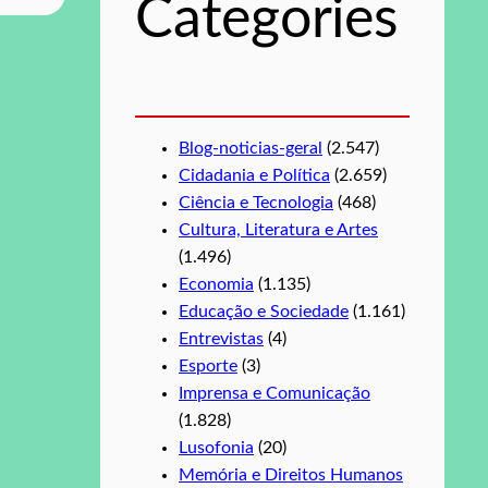
Categories
a
r
Blog-noticias-geral
(2.547)
Cidadania e Política
(2.659)
Ciência e Tecnologia
(468)
Cultura, Literatura e Artes
(1.496)
Economia
(1.135)
Educação e Sociedade
(1.161)
Entrevistas
(4)
Esporte
(3)
Imprensa e Comunicação
(1.828)
Lusofonia
(20)
Memória e Direitos Humanos