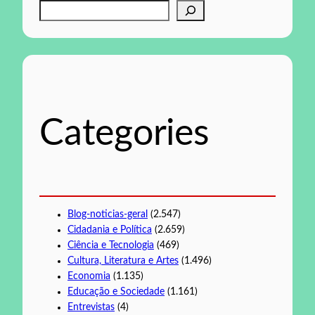
P
e
s
q
u
i
s
Categories
a
r
Blog-noticias-geral
(2.547)
Cidadania e Política
(2.659)
Ciência e Tecnologia
(469)
Cultura, Literatura e Artes
(1.496)
Economia
(1.135)
Educação e Sociedade
(1.161)
Entrevistas
(4)