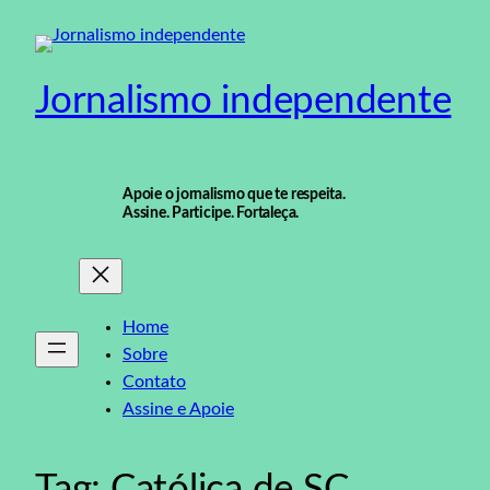
Pular
para
o
Jornalismo independente
conteúdo
Apoie o jornalismo que te respeita.
Assine. Participe. Fortaleça.
Home
Sobre
Contato
Assine e Apoie
Tag:
Católica de SC