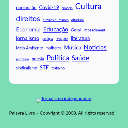
Cultura
Covid-19
corrupção
crianças
direitos
direitos humanos
ditadura
Educação
Economia
Geral
impeachment
jornalismo
literatura
justiça
lava jato
Noticias
Música
mulheres
Meio Ambiente
Política
Saúde
poesia
petrobras
STF
sindicalismo
trabalho
Palavra Livre – Copyright © 2008. All rights reserved.