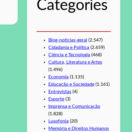
Categories
a
r
Blog-noticias-geral
(2.547)
Cidadania e Política
(2.659)
Ciência e Tecnologia
(468)
Cultura, Literatura e Artes
(1.496)
Economia
(1.135)
Educação e Sociedade
(1.161)
Entrevistas
(4)
Esporte
(3)
Imprensa e Comunicação
(1.828)
Lusofonia
(20)
Memória e Direitos Humanos