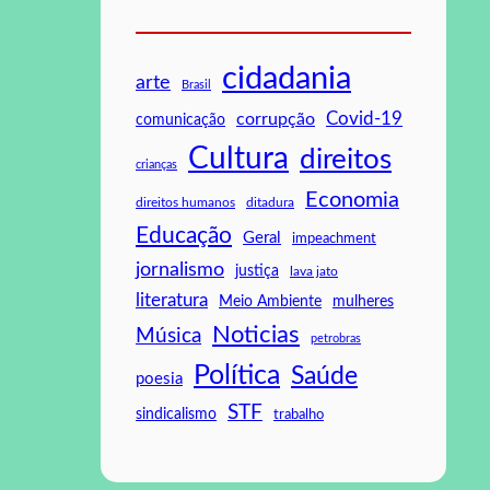
cidadania
arte
Brasil
Covid-19
corrupção
comunicação
Cultura
direitos
crianças
Economia
direitos humanos
ditadura
Educação
Geral
impeachment
jornalismo
justiça
lava jato
literatura
mulheres
Meio Ambiente
Noticias
Música
petrobras
Política
Saúde
poesia
STF
sindicalismo
trabalho