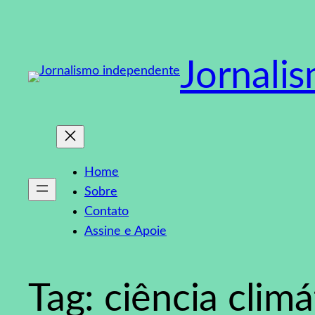
Pular
para
o
Jornali
conteúdo
Home
Sobre
Contato
Assine e Apoie
Tag:
ciência climá