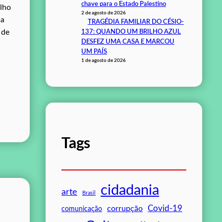
chave para o Estado Palestino
alho
2 de agosto de 2026
 a
TRAGÉDIA FAMILIAR DO CÉSIO-
 de
137: QUANDO UM BRILHO AZUL
DESFEZ UMA CASA E MARCOU
UM PAÍS
1 de agosto de 2026
Tags
cidadania
arte
Brasil
Covid-19
corrupção
comunicação