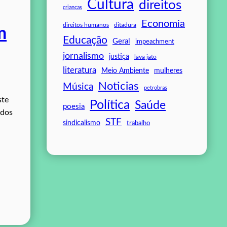
Cultura
direitos
crianças
Economia
direitos humanos
ditadura
m
Educação
Geral
impeachment
jornalismo
justiça
lava jato
literatura
mulheres
Meio Ambiente
Noticias
Música
petrobras
ste
Política
Saúde
poesia
odos
STF
sindicalismo
trabalho