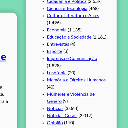
Cidadania e Política
(2.659)
Ciência e Tecnologia
(468)
Cultura, Literatura e Artes
(1.496)
Economia
(1.135)
Educação e Sociedade
(1.161)
Entrevistas
(4)
Esporte
(3)
de
Imprensa e Comunicação
(1.828)
Lusofonia
(20)
Memória e Direitos Humanos
ra
(40)
ça,
Mulheres e Violência de
ra a
Gênero
(9)
Noticias
(3.064)
Notícias Gerais
(2.017)
Opinião
(110)