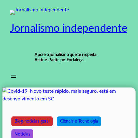
Pular
para
o
Jornalismo independente
conteúdo
Apoie o jornalismo que te respeita.
Assine. Participe. Fortaleça.
Blog-noticias-geral
Ciência e Tecnologia
Noticias