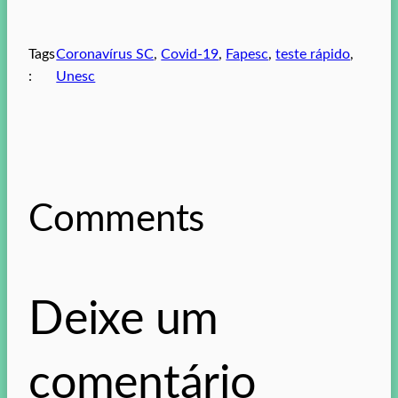
Tags
Coronavírus SC
, 
Covid-19
, 
Fapesc
, 
teste rápido
, 
:
Unesc
Comments
Deixe um
comentário