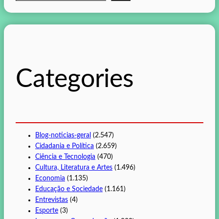
e
s
q
u
i
s
Categories
a
r
Blog-noticias-geral
(2.547)
Cidadania e Política
(2.659)
Ciência e Tecnologia
(470)
Cultura, Literatura e Artes
(1.496)
Economia
(1.135)
Educação e Sociedade
(1.161)
Entrevistas
(4)
Esporte
(3)