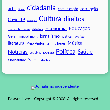
cidadania
arte
corrupção
comunicação
Brasil
Cultura
direitos
Covid-19
crianças
Educação
Economia
direitos humanos
ditadura
jornalismo
Geral
impeachment
justiça
lava jato
Música
literatura
mulheres
Meio Ambiente
Política
Saúde
Noticias
poesia
petrobras
STF
sindicalismo
trabalho
Palavra Livre – Copyright © 2008. All rights reserved.