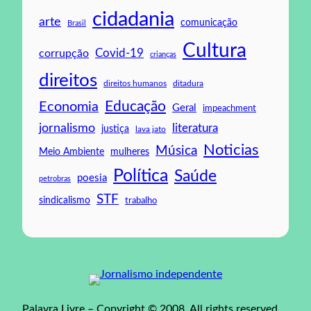
cidadania
arte
comunicação
Brasil
Cultura
Covid-19
corrupção
crianças
direitos
direitos humanos
ditadura
Educação
Economia
Geral
impeachment
jornalismo
literatura
justiça
lava jato
Noticias
Música
mulheres
Meio Ambiente
Política
Saúde
poesia
petrobras
STF
sindicalismo
trabalho
Palavra Livre – Copyright © 2008. All rights reserved.