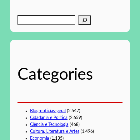
P
e
s
q
u
i
s
Categories
a
r
Blog-noticias-geral
(2.547)
Cidadania e Política
(2.659)
Ciência e Tecnologia
(468)
Cultura, Literatura e Artes
(1.496)
Economia
(1.135)