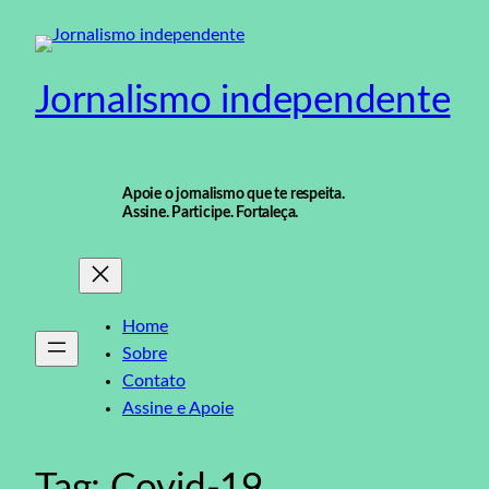
Pular
para
o
Jornalismo independente
conteúdo
Apoie o jornalismo que te respeita.
Assine. Participe. Fortaleça.
Home
Sobre
Contato
Assine e Apoie
Tag:
Covid-19