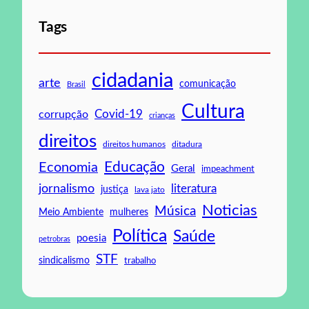
Tags
cidadania
arte
comunicação
Brasil
Cultura
Covid-19
corrupção
crianças
direitos
direitos humanos
ditadura
Educação
Economia
Geral
impeachment
jornalismo
literatura
justiça
lava jato
Noticias
Música
mulheres
Meio Ambiente
Política
Saúde
poesia
petrobras
STF
sindicalismo
trabalho