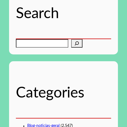
Search
P
e
s
q
u
i
s
Categories
a
r
Blog-noticias-geral
(2.547)