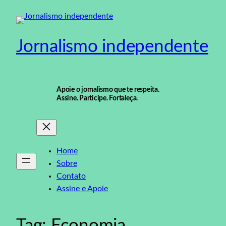
Pular
para
o
Jornalismo independente
conteúdo
Apoie o jornalismo que te respeita.
Assine. Participe. Fortaleça.
Home
Sobre
Contato
Assine e Apoie
Tag:
Economia