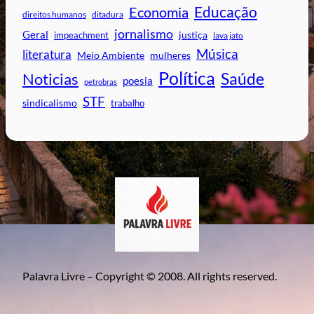
Educação
Economia
direitos humanos
ditadura
jornalismo
Geral
impeachment
justiça
lava jato
Música
literatura
mulheres
Meio Ambiente
Política
Saúde
Noticias
poesia
petrobras
STF
sindicalismo
trabalho
Palavra Livre – Copyright © 2008. All rights reserved.