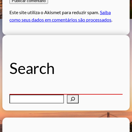
Este site utiliza o Akismet para reduzir spam.
Saiba
como seus dados em comentários são processados
.
Search
P
e
s
q
u