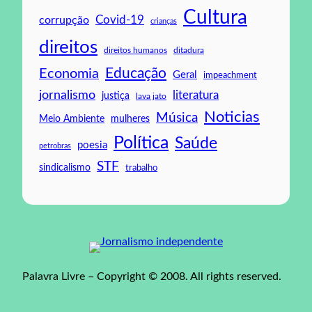
Cultura
Covid-19
corrupção
crianças
direitos
direitos humanos
ditadura
Educação
Economia
Geral
impeachment
jornalismo
literatura
justiça
lava jato
Noticias
Música
mulheres
Meio Ambiente
Política
Saúde
poesia
petrobras
STF
sindicalismo
trabalho
Palavra Livre – Copyright © 2008. All rights reserved.