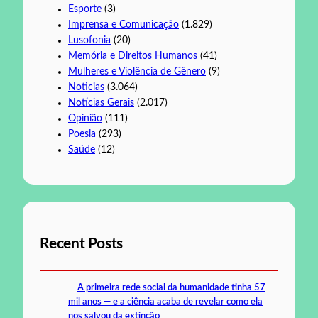
Esporte
(3)
Imprensa e Comunicação
(1.829)
Lusofonia
(20)
Memória e Direitos Humanos
(41)
Mulheres e Violência de Gênero
(9)
Noticias
(3.064)
Notícias Gerais
(2.017)
Opinião
(111)
Poesia
(293)
Saúde
(12)
Recent Posts
A primeira rede social da humanidade tinha 57
mil anos — e a ciência acaba de revelar como ela
nos salvou da extinção