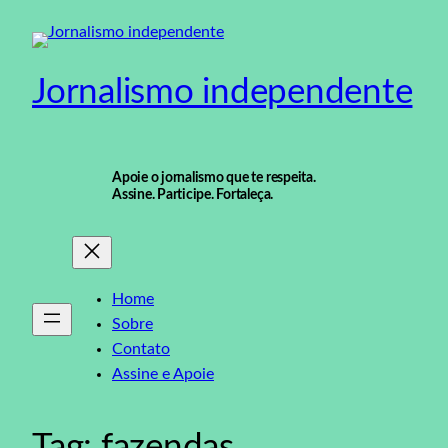
Pular
para
o
Jornalismo independente
conteúdo
Apoie o jornalismo que te respeita.
Assine. Participe. Fortaleça.
Home
Sobre
Contato
Assine e Apoie
Tag:
fazendas