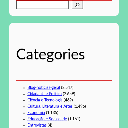
P
e
s
q
u
i
s
Categories
a
r
Blog-noticias-geral
(2.547)
Cidadania e Política
(2.659)
Ciência e Tecnologia
(469)
Cultura, Literatura e Artes
(1.496)
Economia
(1.135)
Educação e Sociedade
(1.161)
Entrevistas
(4)