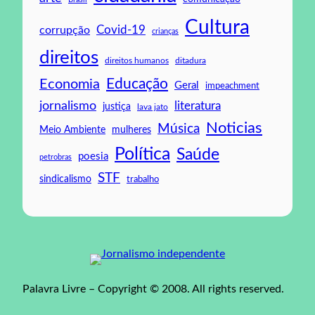
Cultura
Covid-19
corrupção
crianças
direitos
direitos humanos
ditadura
Educação
Economia
Geral
impeachment
jornalismo
literatura
justiça
lava jato
Noticias
Música
mulheres
Meio Ambiente
Política
Saúde
poesia
petrobras
STF
sindicalismo
trabalho
Palavra Livre – Copyright © 2008. All rights reserved.