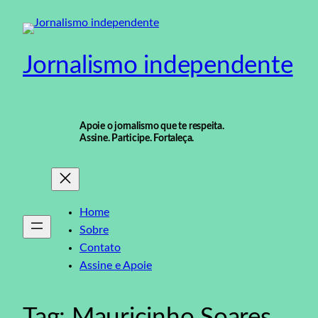
Pular
para
o
Jornalismo independente
conteúdo
Apoie o jornalismo que te respeita.
Assine. Participe. Fortaleça.
Home
Sobre
Contato
Assine e Apoie
Tag:
Mauricinho Soares