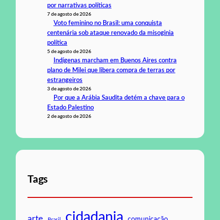
por narrativas políticas
7 de agosto de 2026
Voto feminino no Brasil: uma conquista
centenária sob ataque renovado da misoginia
política
5 de agosto de 2026
Indígenas marcham em Buenos Aires contra
plano de Milei que libera compra de terras por
estrangeiros
3 de agosto de 2026
Por que a Arábia Saudita detém a chave para o
Estado Palestino
2 de agosto de 2026
Tags
cidadania
arte
comunicação
Brasil