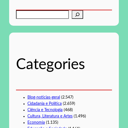
P
e
s
q
u
i
s
Categories
a
r
Blog-noticias-geral
(2.547)
Cidadania e Política
(2.659)
Ciência e Tecnologia
(468)
Cultura, Literatura e Artes
(1.496)
Economia
(1.135)