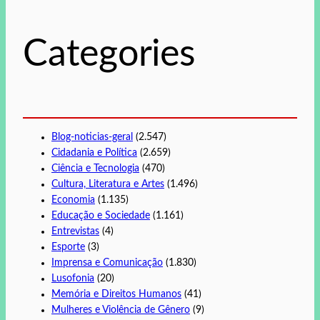
i
s
Categories
a
r
Blog-noticias-geral
(2.547)
Cidadania e Política
(2.659)
Ciência e Tecnologia
(470)
Cultura, Literatura e Artes
(1.496)
Economia
(1.135)
Educação e Sociedade
(1.161)
Entrevistas
(4)
Esporte
(3)
Imprensa e Comunicação
(1.830)
Lusofonia
(20)
Memória e Direitos Humanos
(41)
Mulheres e Violência de Gênero
(9)