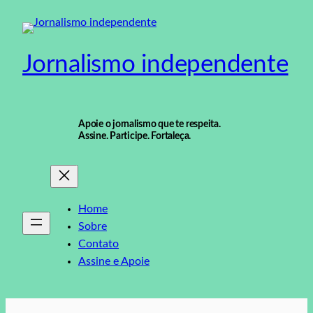
Pular
para
o
Jornalismo independente
conteúdo
Apoie o jornalismo que te respeita.
Assine. Participe. Fortaleça.
Home
Sobre
Contato
Assine e Apoie