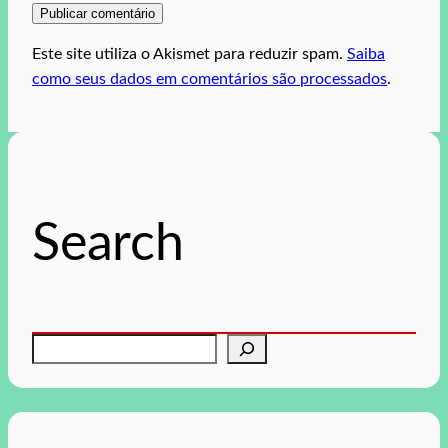
Este site utiliza o Akismet para reduzir spam.
Saiba
como seus dados em comentários são processados
.
Search
P
e
s
q
u