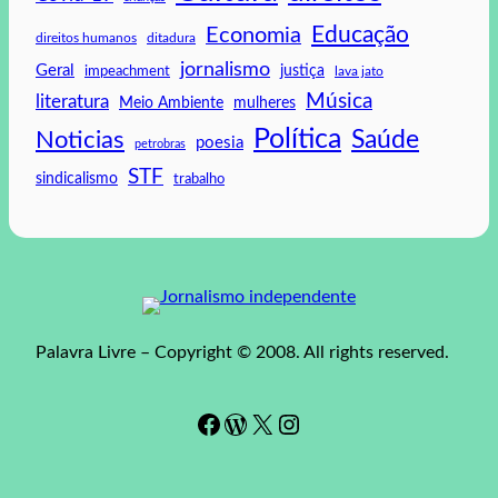
Educação
Economia
direitos humanos
ditadura
jornalismo
Geral
impeachment
justiça
lava jato
Música
literatura
mulheres
Meio Ambiente
Política
Saúde
Noticias
poesia
petrobras
STF
sindicalismo
trabalho
Palavra Livre – Copyright © 2008. All rights reserved.
Facebook
WordPress
#
Instagram