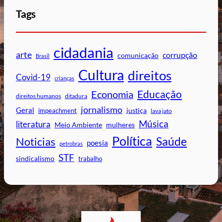
Tags
cidadania
arte
corrupção
comunicação
Brasil
Cultura
direitos
Covid-19
crianças
Educação
Economia
direitos humanos
ditadura
jornalismo
Geral
impeachment
justiça
lava jato
Música
literatura
mulheres
Meio Ambiente
Política
Saúde
Noticias
poesia
petrobras
STF
sindicalismo
trabalho