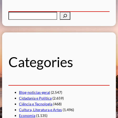
P
e
s
q
u
i
s
Categories
a
r
Blog-noticias-geral
(2.547)
Cidadania e Política
(2.659)
Ciência e Tecnologia
(468)
Cultura, Literatura e Artes
(1.496)
Economia
(1.135)