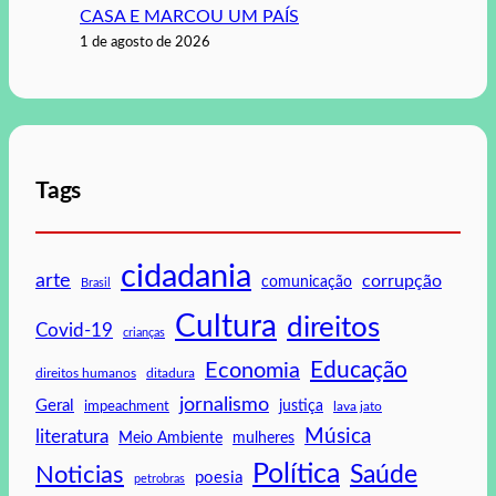
CASA E MARCOU UM PAÍS
1 de agosto de 2026
Tags
cidadania
arte
corrupção
comunicação
Brasil
Cultura
direitos
Covid-19
crianças
Educação
Economia
direitos humanos
ditadura
jornalismo
Geral
impeachment
justiça
lava jato
Música
literatura
mulheres
Meio Ambiente
Política
Saúde
Noticias
poesia
petrobras