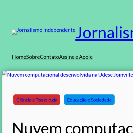
Pular
para
o
Jornali
conteúdo
Home
Sobre
Contato
Assine e Apoie
Ciência e Tecnologia
Educação e Sociedade
Nuvem computaci