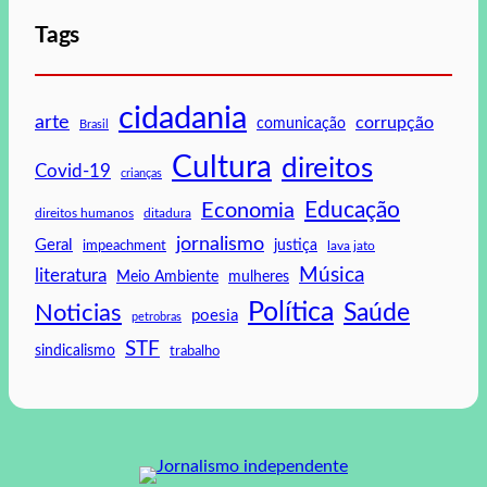
Tags
cidadania
arte
corrupção
comunicação
Brasil
Cultura
direitos
Covid-19
crianças
Educação
Economia
direitos humanos
ditadura
jornalismo
Geral
impeachment
justiça
lava jato
Música
literatura
mulheres
Meio Ambiente
Política
Saúde
Noticias
poesia
petrobras
STF
sindicalismo
trabalho