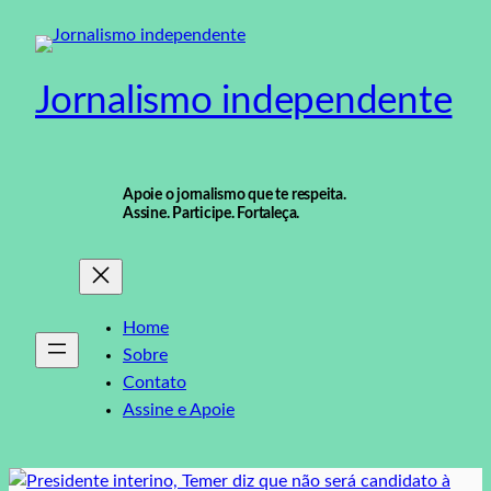
Pular
para
o
Jornalismo independente
conteúdo
Apoie o jornalismo que te respeita.
Assine. Participe. Fortaleça.
Home
Sobre
Contato
Assine e Apoie