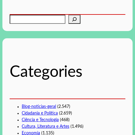
P
e
s
q
u
i
s
Categories
a
r
Blog-noticias-geral
(2.547)
Cidadania e Política
(2.659)
Ciência e Tecnologia
(468)
Cultura, Literatura e Artes
(1.496)
Economia
(1.135)