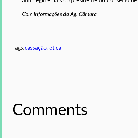
antirregimentais do presidente do Conselho de É
Com informações da Ag. Câmara
Tags:
cassação
, 
ética
Comments