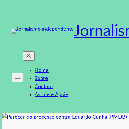
Pular
para
o
Jornali
conteúdo
Home
Sobre
Contato
Assine e Apoie