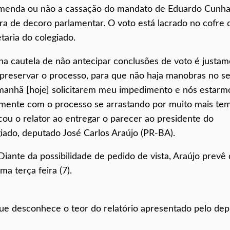
menda ou não a cassação do mandato de Eduardo Cunha
ra de decoro parlamentar. O voto está lacrado no cofre 
taria do colegiado.
ha cautela de não antecipar conclusões de voto é justa
 preservar o processo, para que não haja manobras no s
manhã [hoje] solicitarem meu impedimento e nós estarm
mente com o processo se arrastando por muito mais tem
cou o relator ao entregar o parecer ao presidente do
giado, deputado José Carlos Araújo (PR-BA).
Diante da possibilidade de pedido de vista, Araújo prevê
a terça feira (7).
e desconhece o teor do relatório apresentado pelo de