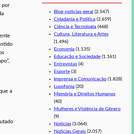
 por
Blog-noticias-geral
(2.547)
da
Cidadania e Política
(2.659)
Ciência e Tecnologia
(468)
Cultura, Literatura e Artes
mente
(1.496)
entido
Economia
(1.135)
os
Educação e Sociedade
(1.161)
po”,
Entrevistas
(4)
Esporte
(3)
Imprensa e Comunicação
(1.828)
Lusofonia
(20)
 que a
Memória e Direitos Humanos
(40)
Mulheres e Violência de Gênero
(9)
putado
Noticias
(3.064)
Notícias Gerais
(2.017)