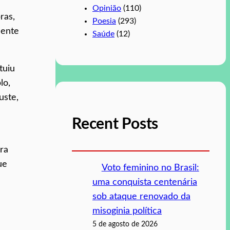
Opinião
(110)
ras,
Poesia
(293)
mente
Saúde
(12)
tuiu
lo,
uste,
Recent Posts
ra
ue
Voto feminino no Brasil:
uma conquista centenária
sob ataque renovado da
misoginia política
5 de agosto de 2026