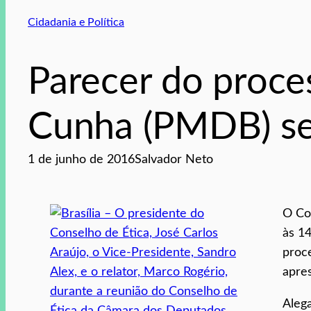
Cidadania e Política
Parecer do proce
Cunha (PMDB) ser
1 de junho de 2016
Salvador Neto
O
Co
às 14
proc
apre
Aleg