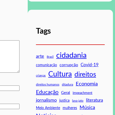
Tags
cidadania
arte
Brasil
Covid-19
corrupção
comunicação
Cultura
direitos
crianças
Economia
direitos humanos
ditadura
Educação
Geral
impeachment
jornalismo
literatura
justiça
lava jato
Música
mulheres
Meio Ambiente