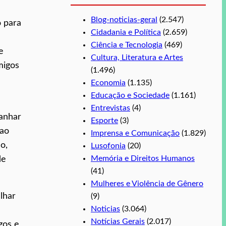
Blog-noticias-geral
(2.547)
o para
Cidadania e Política
(2.659)
Ciência e Tecnologia
(469)
e
Cultura, Literatura e Artes
migos
(1.496)
Economia
(1.135)
Educação e Sociedade
(1.161)
Entrevistas
(4)
anhar
Esporte
(3)
 ao
Imprensa e Comunicação
(1.829)
o,
Lusofonia
(20)
Memória e Direitos Humanos
de
(41)
Mulheres e Violência de Gênero
lhar
(9)
Noticias
(3.064)
Notícias Gerais
(2.017)
gos e