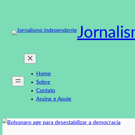
Pular
para
o
Jornali
conteúdo
Home
Sobre
Contato
Assine e Apoie