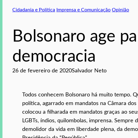
Cidadania e Política
Imprensa e Comunicação
Opinião
Bolsonaro age par
democracia
26 de fevereiro de 2020
Salvador Neto
Todos conhecem Bolsonaro há muito tempo. Qu
política, agarrado em mandatos na Câmara dos 
colocou a filharada em mandatos graças ao seus
LGBTs, índios, quilombolas, imprensa. Sempre di
demolidor da vida em liberdade plena, da dem
Presidência da “República”.