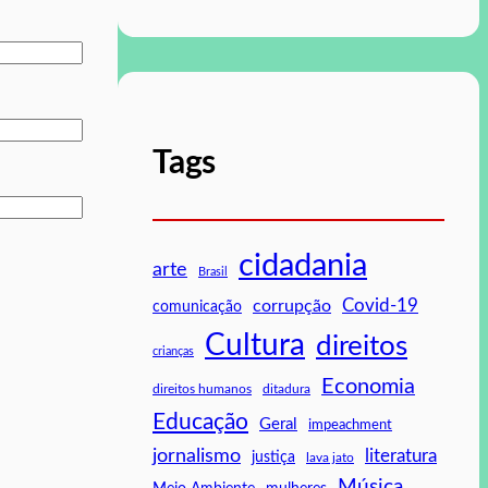
Tags
cidadania
arte
Brasil
Covid-19
corrupção
comunicação
Cultura
direitos
crianças
Economia
direitos humanos
ditadura
Educação
Geral
impeachment
jornalismo
literatura
justiça
lava jato
Música