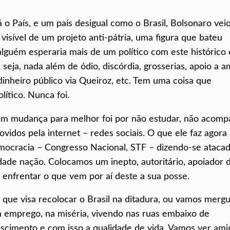
 o País, e um país desigual como o Brasil, Bolsonaro vei
a visível de um projeto anti-pátria, uma figura que bateu
lguém esperaria mais de um político com este histórico 
seja, nada além de ódio, discórdia, grosserias, apoio a a
dinheiro público via Queiroz, etc. Tem uma coisa que
ítico. Nunca foi.
 em mudança para melhor foi por não estudar, não acomp
vidos pela internet – redes sociais. O que ele faz agora
democracia – Congresso Nacional, STF – dizendo-se atacad
dade nação. Colocamos um inepto, autoritário, apoiador 
 enfrentar o que vem por aí deste a sua posse.
a que visa recolocar o Brasil na ditadura, ou vamos mergu
m emprego, na miséria, vivendo nas ruas embaixo de
escimento e com isso a qualidade de vida. Vamos ver ami