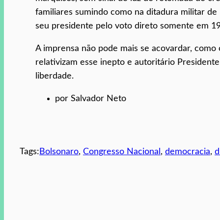
familiares sumindo como na ditadura militar de
seu presidente pelo voto direto somente em 1
A imprensa não pode mais se acovardar, como o
relativizam esse inepto e autoritário Presiden
liberdade.
por Salvador Neto
Tags:
Bolsonaro
, 
Congresso Nacional
, 
democracia
, 
d