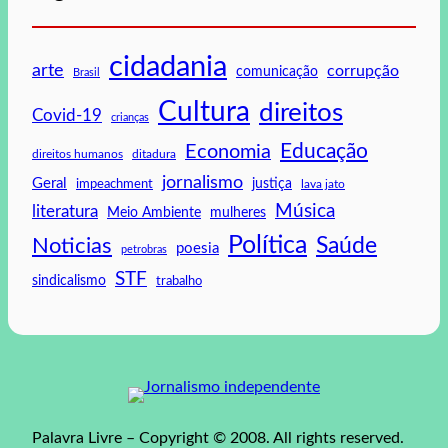
cidadania
arte
corrupção
comunicação
Brasil
Cultura
direitos
Covid-19
crianças
Educação
Economia
direitos humanos
ditadura
jornalismo
Geral
impeachment
justiça
lava jato
Música
literatura
mulheres
Meio Ambiente
Política
Saúde
Noticias
poesia
petrobras
STF
sindicalismo
trabalho
Palavra Livre – Copyright © 2008. All rights reserved.