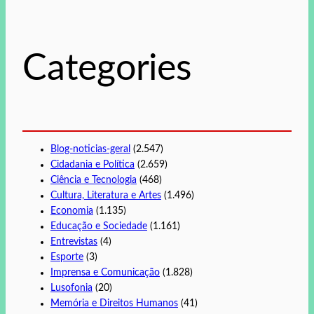
u
i
s
Categories
a
r
Blog-noticias-geral
(2.547)
Cidadania e Política
(2.659)
Ciência e Tecnologia
(468)
Cultura, Literatura e Artes
(1.496)
Economia
(1.135)
Educação e Sociedade
(1.161)
Entrevistas
(4)
Esporte
(3)
Imprensa e Comunicação
(1.828)
Lusofonia
(20)
Memória e Direitos Humanos
(41)