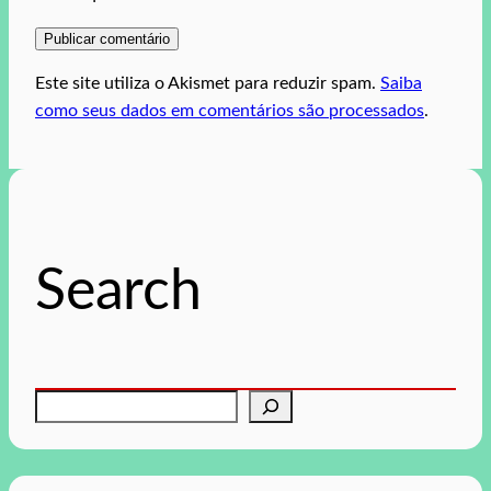
Este site utiliza o Akismet para reduzir spam.
Saiba
como seus dados em comentários são processados
.
Search
P
e
s
q