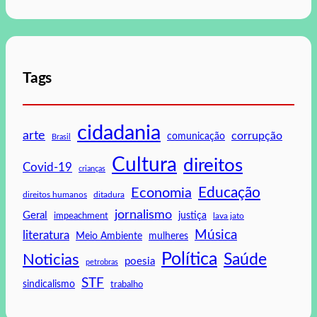
Tags
cidadania
arte
corrupção
comunicação
Brasil
Cultura
direitos
Covid-19
crianças
Educação
Economia
direitos humanos
ditadura
jornalismo
Geral
impeachment
justiça
lava jato
Música
literatura
mulheres
Meio Ambiente
Política
Saúde
Noticias
poesia
petrobras
STF
sindicalismo
trabalho