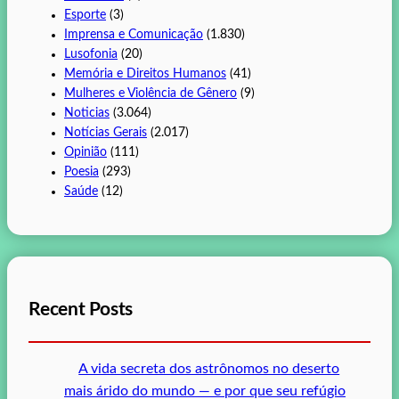
Esporte
(3)
Imprensa e Comunicação
(1.830)
Lusofonia
(20)
Memória e Direitos Humanos
(41)
Mulheres e Violência de Gênero
(9)
Noticias
(3.064)
Notícias Gerais
(2.017)
Opinião
(111)
Poesia
(293)
Saúde
(12)
Recent Posts
A vida secreta dos astrônomos no deserto
mais árido do mundo — e por que seu refúgio