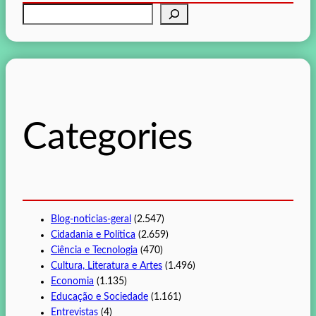
P
e
s
q
u
i
s
Categories
a
r
Blog-noticias-geral
(2.547)
Cidadania e Política
(2.659)
Ciência e Tecnologia
(470)
Cultura, Literatura e Artes
(1.496)
Economia
(1.135)
Educação e Sociedade
(1.161)
Entrevistas
(4)