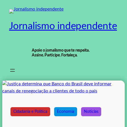
Pular
para
o
Jornalismo independente
conteúdo
Apoie o jornalismo que te respeita.
Assine. Participe. Fortaleça.
Cidadania e Política
Economia
Noticias