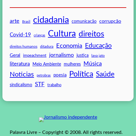
cidadania
arte
corrupção
comunicação
Brasil
Cultura
direitos
Covid-19
crianças
Educação
Economia
direitos humanos
ditadura
jornalismo
Geral
impeachment
justiça
lava jato
Música
literatura
mulheres
Meio Ambiente
Política
Saúde
Noticias
poesia
petrobras
STF
sindicalismo
trabalho
Palavra Livre – Copyright © 2008. All rights reserved.