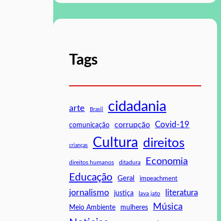
Tags
cidadania
arte
Brasil
Covid-19
corrupção
comunicação
Cultura
direitos
crianças
Economia
direitos humanos
ditadura
Educação
Geral
impeachment
jornalismo
literatura
justiça
lava jato
Música
mulheres
Meio Ambiente