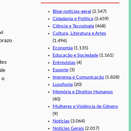
Blog-noticias-geral
(2.547)
Cidadania e Política
(2.659)
Ciência e Tecnologia
(468)
vi
Cultura, Literatura e Artes
prazo
(1.496)
Economia
(1.135)
Educação e Sociedade
(1.161)
tes
Entrevistas
(4)
Esporte
(3)
 de
Imprensa e Comunicação
(1.828)
 o
Lusofonia
(20)
Memória e Direitos Humanos
(40)
Mulheres e Violência de Gênero
(9)
Noticias
(3.064)
Notícias Gerais
(2.017)