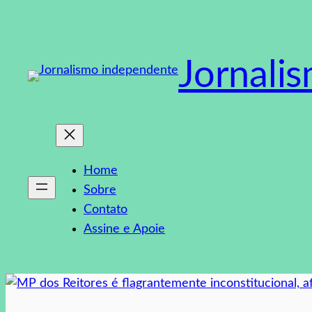
Pular
para
o
Jornali
conteúdo
Home
Sobre
Contato
Assine e Apoie