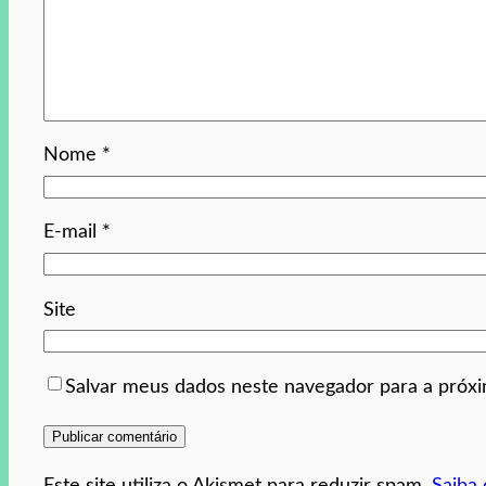
Nome
*
E-mail
*
Site
Salvar meus dados neste navegador para a próx
Este site utiliza o Akismet para reduzir spam.
Saiba