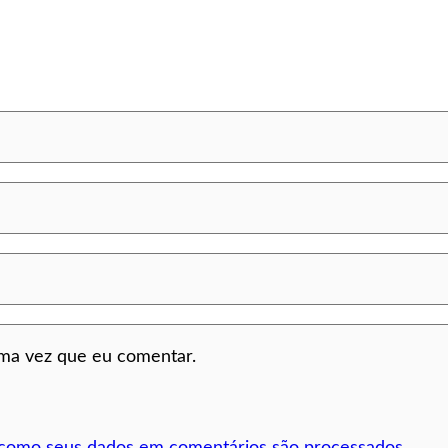
ima vez que eu comentar.
 como seus dados em comentários são processados
.