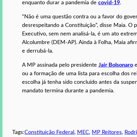
enquanto durar a pandemia de
covid-19
.
“Não é uma questão contra ou a favor do gover
desrespeitando a Constituição”, disse Maia. O
Executivo, sem nem analisá-la, é um ato extre
Alcolumbre (DEM-AP). Ainda à Folha, Maia afi
e derrubá-la.
A MP assinada pelo presidente
Jair Bolsonaro
e
ou a formação de uma lista para escolha dos rei
escolha já tenha sido concluído antes da susp
mandato termina durante a pandemia.
Tags:
Constituição Federal
, 
MEC
, 
MP Reitores
, 
Rodr