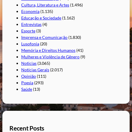
Cultura, Literatura e Artes
(1.496)
Economia
(1.135)
Educação e Sociedade
(1.162)
Entrevistas
(4)
Esporte
(3)
Imprensa e Comunicação
(1.830)
Lusofonia
(20)
Memória e Direitos Humanos
(41)
Mulheres e Violência de Gênero
(9)
Noticias
(3.065)
Notícias Gerais
(2.017)
Opinião
(111)
Poesia
(293)
Saúde
(13)
Recent Posts