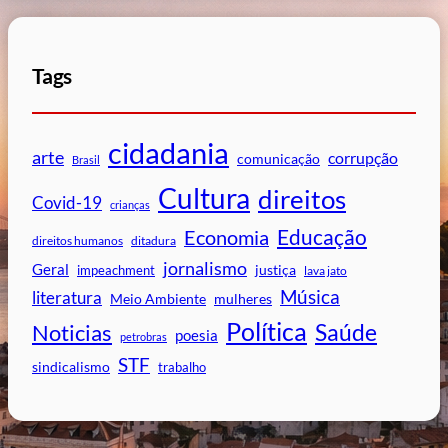
Tags
cidadania
arte
corrupção
comunicação
Brasil
Cultura
direitos
Covid-19
crianças
Educação
Economia
direitos humanos
ditadura
jornalismo
Geral
impeachment
justiça
lava jato
Música
literatura
mulheres
Meio Ambiente
Política
Saúde
Noticias
poesia
petrobras
STF
sindicalismo
trabalho