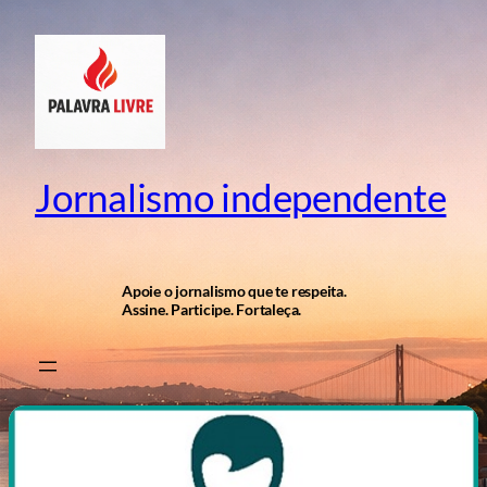
Pular
para
o
conteúdo
Jornalismo independente
Apoie o jornalismo que te respeita.
Assine. Participe. Fortaleça.