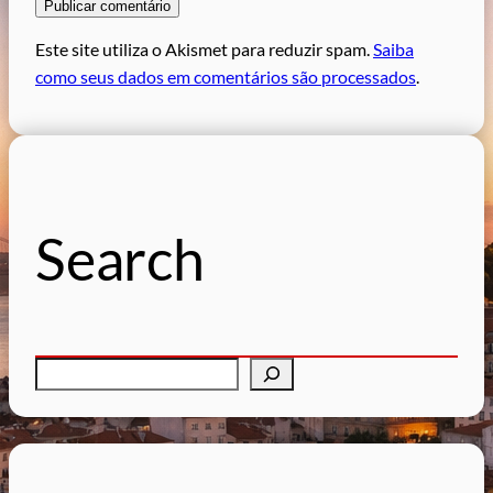
Este site utiliza o Akismet para reduzir spam.
Saiba
como seus dados em comentários são processados
.
Search
P
e
s
q
u