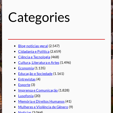
i
s
Categories
a
r
Blog-noticias-geral
(2.547)
Cidadania e Política
(2.659)
Ciência e Tecnologia
(468)
Cultura, Literatura e Artes
(1.496)
Economia
(1.135)
Educação e Sociedade
(1.161)
Entrevistas
(4)
Esporte
(3)
Imprensa e Comunicação
(1.828)
Lusofonia
(20)
Memória e Direitos Humanos
(41)
Mulheres e Violência de Gênero
(9)
Noticias
(3.064)