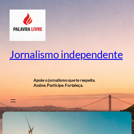
Pular
para
o
conteúdo
Jornalismo independente
Apoie o jornalismo que te respeita.
Assine. Participe. Fortaleça.