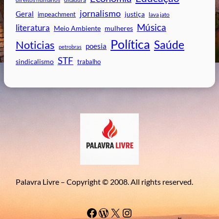
jornalismo
Geral
impeachment
justiça
lava jato
Música
literatura
mulheres
Meio Ambiente
Política
Saúde
Noticias
poesia
petrobras
STF
sindicalismo
trabalho
Palavra Livre – Copyright © 2008. All rights reserved.
Facebook
WordPress
#
Instagram