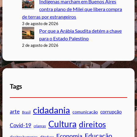
Indígenas marcham em Buenos Aires
contra plano de Milei que libera compra
de terras por estrangeiros
3 de agosto de 2026
Por que a Arábia Saudita detém a chave
para o Estado Palestino
2 de agosto de 2026
Tags
cidadania
arte
corrupção
comunicação
Brasil
Cultura
direitos
Covid-19
crianças
Educação
Economia
direitos humanos
ditadura