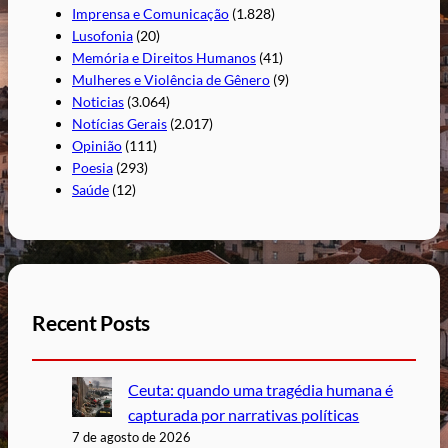
Imprensa e Comunicação
(1.828)
Lusofonia
(20)
Memória e Direitos Humanos
(41)
Mulheres e Violência de Gênero
(9)
Noticias
(3.064)
Notícias Gerais
(2.017)
Opinião
(111)
Poesia
(293)
Saúde
(12)
Recent Posts
Ceuta: quando uma tragédia humana é
capturada por narrativas políticas
7 de agosto de 2026