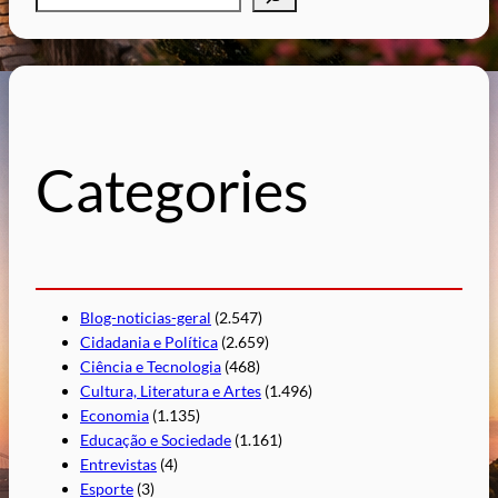
e
s
q
u
i
s
Categories
a
r
Blog-noticias-geral
(2.547)
Cidadania e Política
(2.659)
Ciência e Tecnologia
(468)
Cultura, Literatura e Artes
(1.496)
Economia
(1.135)
Educação e Sociedade
(1.161)
Entrevistas
(4)
Esporte
(3)