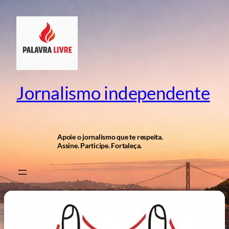
Pular
para
o
conteúdo
Jornalismo independente
Apoie o jornalismo que te respeita.
Assine. Participe. Fortaleça.