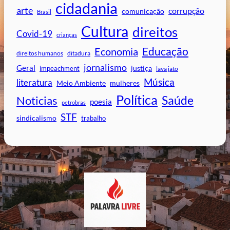
cidadania
arte
corrupção
comunicação
Brasil
Cultura
direitos
Covid-19
crianças
Educação
Economia
direitos humanos
ditadura
jornalismo
Geral
impeachment
justiça
lava jato
Música
literatura
mulheres
Meio Ambiente
Política
Saúde
Noticias
poesia
petrobras
STF
sindicalismo
trabalho