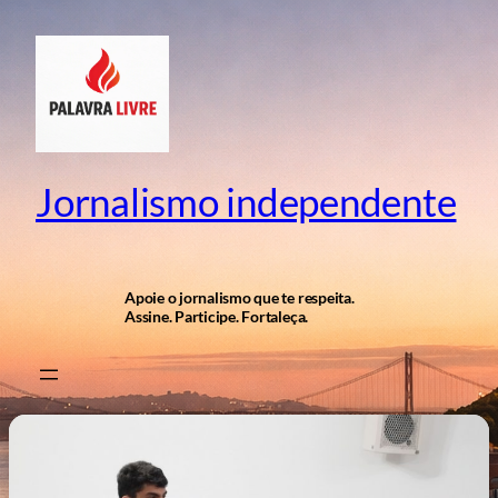
Pular
para
o
conteúdo
Jornalismo independente
Apoie o jornalismo que te respeita.
Assine. Participe. Fortaleça.