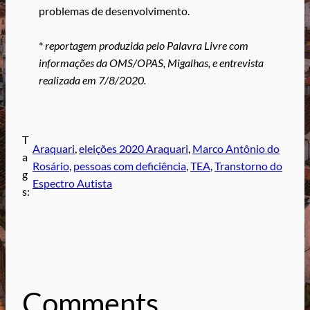
problemas de desenvolvimento.
*
reportagem produzida pelo Palavra Livre com
informações da OMS/OPAS, Migalhas, e entrevista
realizada em 7/8/2020.
T
Araquari
, 
eleições 2020 Araquari
, 
Marco Antônio do
a
Rosário
, 
pessoas com deficiência
, 
TEA
, 
Transtorno do
g
Espectro Autista
s:
Comments