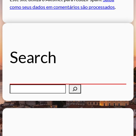
como seus dados em comentários são processados
.
Search
P
e
s
q
u
i
s