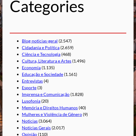
Categories
a
r
Blog-noticias-geral
(2.547)
Cidadania e Política
(2.659)
Ciência e Tecnologia
(468)
Cultura, Literatura e Artes
(1.496)
Economia
(1.135)
Educação e Sociedade
(1.161)
Entrevistas
(4)
Esporte
(3)
Imprensa e Comunicação
(1.828)
Lusofonia
(20)
Memória e Direitos Humanos
(40)
Mulheres e Violência de Gênero
(9)
Noticias
(3.064)
Notícias Gerais
(2.017)
Opinião
(110)