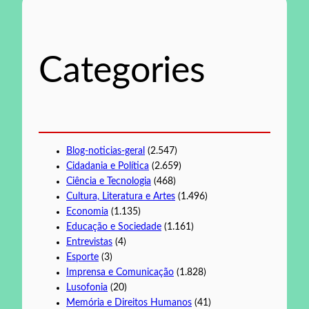
u
i
s
Categories
a
r
Blog-noticias-geral
(2.547)
Cidadania e Política
(2.659)
Ciência e Tecnologia
(468)
Cultura, Literatura e Artes
(1.496)
Economia
(1.135)
Educação e Sociedade
(1.161)
Entrevistas
(4)
Esporte
(3)
Imprensa e Comunicação
(1.828)
Lusofonia
(20)
Memória e Direitos Humanos
(41)