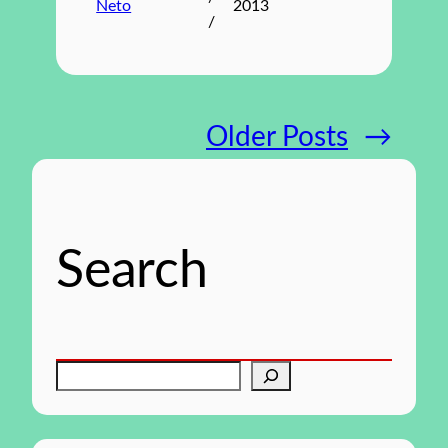
Neto
2013
/
Older Posts
→
Search
P
e
s
q