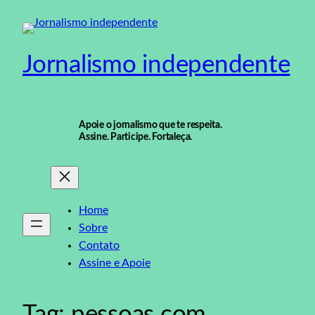
Pular
para
o
Jornalismo independente
conteúdo
Apoie o jornalismo que te respeita.
Assine. Participe. Fortaleça.
Home
Sobre
Contato
Assine e Apoie
Tag:
pessoas com