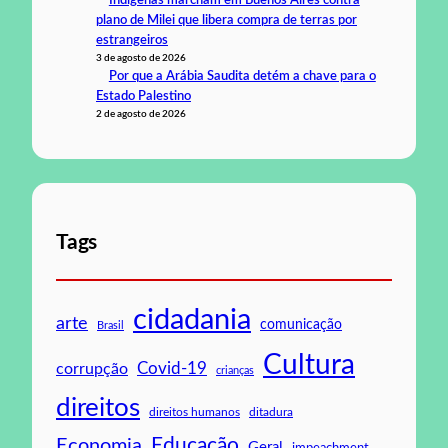
Indígenas marcham em Buenos Aires contra
plano de Milei que libera compra de terras por
estrangeiros
3 de agosto de 2026
Por que a Arábia Saudita detém a chave para o
Estado Palestino
2 de agosto de 2026
Tags
cidadania
arte
comunicação
Brasil
Cultura
Covid-19
corrupção
crianças
direitos
direitos humanos
ditadura
Educação
Economia
Geral
impeachment