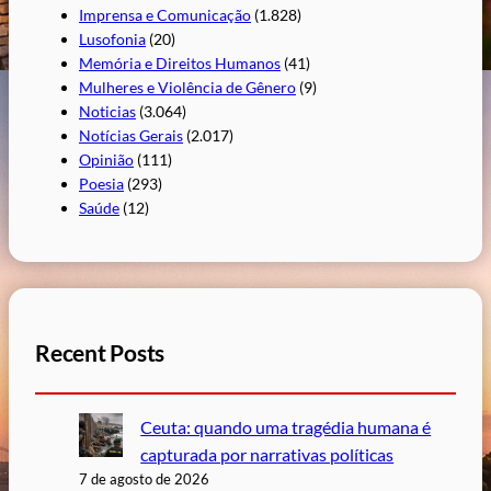
Imprensa e Comunicação
(1.828)
Lusofonia
(20)
Memória e Direitos Humanos
(41)
Mulheres e Violência de Gênero
(9)
Noticias
(3.064)
Notícias Gerais
(2.017)
Opinião
(111)
Poesia
(293)
Saúde
(12)
Recent Posts
Ceuta: quando uma tragédia humana é
capturada por narrativas políticas
7 de agosto de 2026