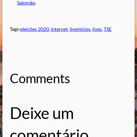
Salomão
.
Tags:
eleições 2020
, 
internet
, 
livemícios
, 
lives
, 
TSE
Comments
Deixe um
comentário