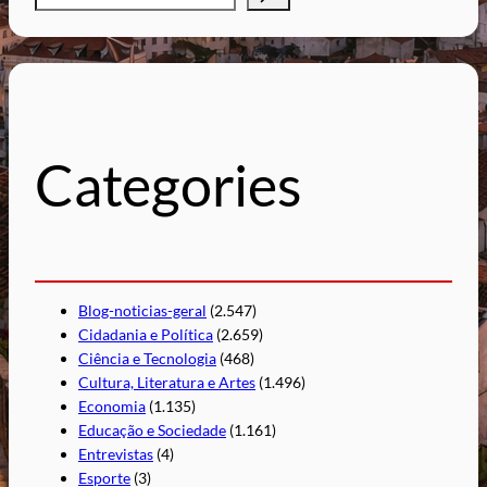
e
s
q
u
i
s
Categories
a
r
Blog-noticias-geral
(2.547)
Cidadania e Política
(2.659)
Ciência e Tecnologia
(468)
Cultura, Literatura e Artes
(1.496)
Economia
(1.135)
Educação e Sociedade
(1.161)
Entrevistas
(4)
Esporte
(3)