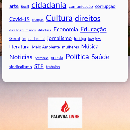
cidadania
arte
corrupção
comunicação
Brasil
Cultura
direitos
Covid-19
crianças
Educação
Economia
direitos humanos
ditadura
jornalismo
Geral
impeachment
justiça
lava jato
Música
literatura
mulheres
Meio Ambiente
Política
Saúde
Noticias
poesia
petrobras
STF
sindicalismo
trabalho