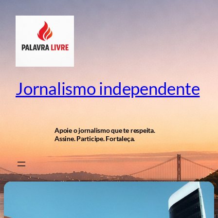
Pular
para
o
conteúdo
Jornalismo independente
Apoie o jornalismo que te respeita.
Assine. Participe. Fortaleça.