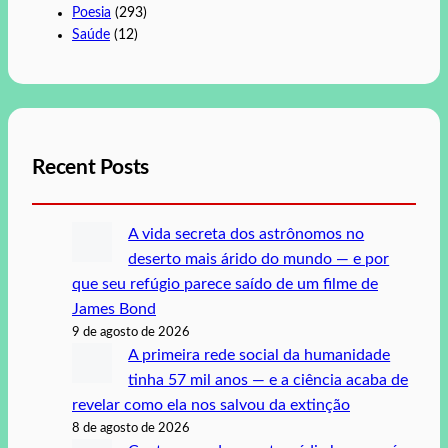
Poesia
(293)
Saúde
(12)
Recent Posts
A vida secreta dos astrônomos no
deserto mais árido do mundo — e por
que seu refúgio parece saído de um filme de
James Bond
9 de agosto de 2026
A primeira rede social da humanidade
tinha 57 mil anos — e a ciência acaba de
revelar como ela nos salvou da extinção
8 de agosto de 2026