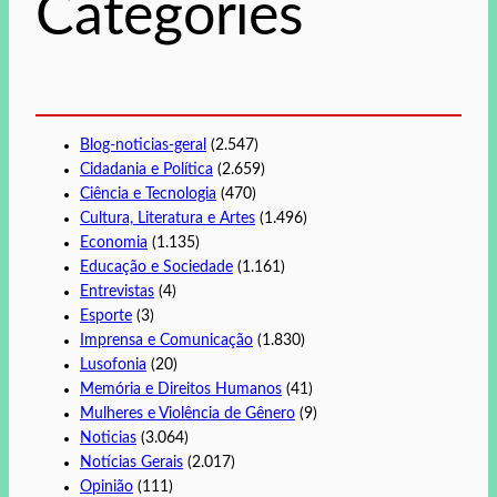
Categories
a
r
Blog-noticias-geral
(2.547)
Cidadania e Política
(2.659)
Ciência e Tecnologia
(470)
Cultura, Literatura e Artes
(1.496)
Economia
(1.135)
Educação e Sociedade
(1.161)
Entrevistas
(4)
Esporte
(3)
Imprensa e Comunicação
(1.830)
Lusofonia
(20)
Memória e Direitos Humanos
(41)
Mulheres e Violência de Gênero
(9)
Noticias
(3.064)
Notícias Gerais
(2.017)
Opinião
(111)