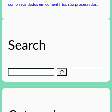
como seus dados em comentários são processados
.
Search
P
e
s
q
u
i
s