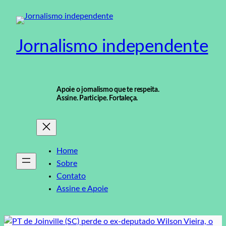
Pular
para
o
Jornalismo independente
conteúdo
Apoie o jornalismo que te respeita.
Assine. Participe. Fortaleça.
Home
Sobre
Contato
Assine e Apoie