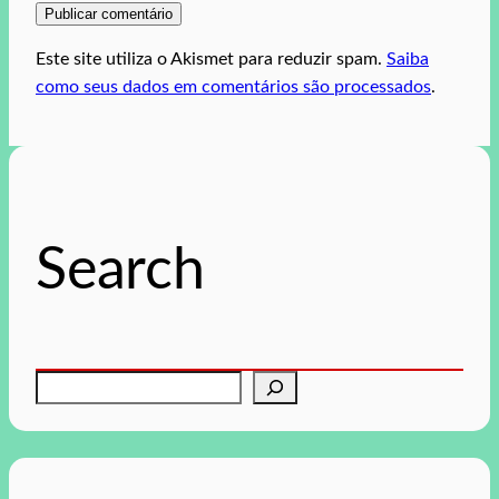
Este site utiliza o Akismet para reduzir spam.
Saiba
como seus dados em comentários são processados
.
Search
P
e
s
q
u