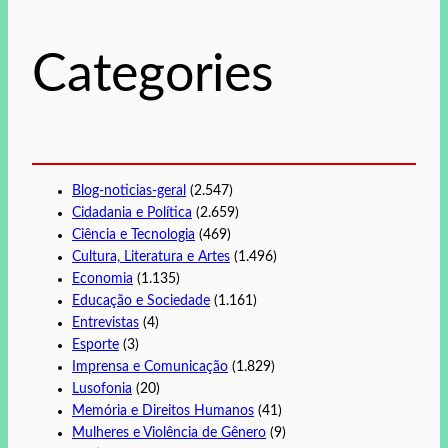
i
s
Categories
a
r
Blog-noticias-geral
(2.547)
Cidadania e Política
(2.659)
Ciência e Tecnologia
(469)
Cultura, Literatura e Artes
(1.496)
Economia
(1.135)
Educação e Sociedade
(1.161)
Entrevistas
(4)
Esporte
(3)
Imprensa e Comunicação
(1.829)
Lusofonia
(20)
Memória e Direitos Humanos
(41)
Mulheres e Violência de Gênero
(9)