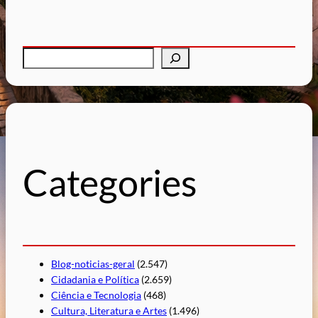
P
e
s
q
u
i
s
Categories
a
r
Blog-noticias-geral
(2.547)
Cidadania e Política
(2.659)
Ciência e Tecnologia
(468)
Cultura, Literatura e Artes
(1.496)