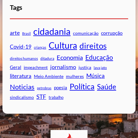
Tags
cidadania
arte
corrupção
comunicação
Brasil
Cultura
direitos
Covid-19
crianças
Educação
Economia
direitos humanos
ditadura
jornalismo
Geral
impeachment
justiça
lava jato
Música
literatura
mulheres
Meio Ambiente
Política
Saúde
Noticias
poesia
petrobras
STF
sindicalismo
trabalho