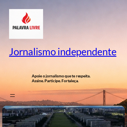
Pular
para
o
conteúdo
Jornalismo independente
Apoie o jornalismo que te respeita.
Assine. Participe. Fortaleça.