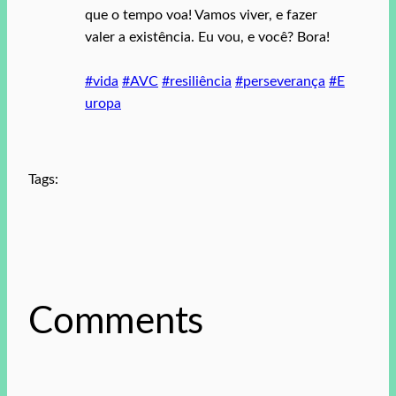
que o tempo voa! Vamos viver, e fazer
valer a existência. Eu vou, e você? Bora!
#vida
#AVC
#resiliência
#perseverança
#E
uropa
Tags:
Comments