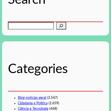
P
e
s
q
u
i
s
Categories
a
r
Blog-noticias-geral
(2.547)
Cidadania e Política
(2.659)
Ciência e Tecnologia
(468)