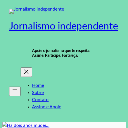
Pular
para
o
Jornalismo independente
conteúdo
Apoie o jornalismo que te respeita.
Assine. Participe. Fortaleça.
Home
Sobre
Contato
Assine e Apoie