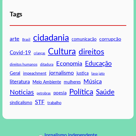
Tags
cidadania
arte
corrupção
comunicação
Brasil
Cultura
direitos
Covid-19
crianças
Educação
Economia
direitos humanos
ditadura
jornalismo
Geral
impeachment
justiça
lava jato
Música
literatura
mulheres
Meio Ambiente
Política
Saúde
Noticias
poesia
petrobras
STF
sindicalismo
trabalho