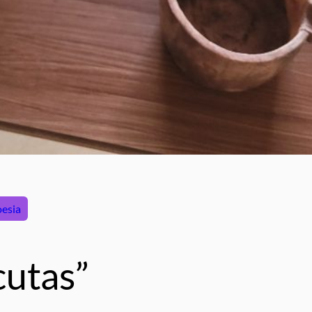
esia
cutas”