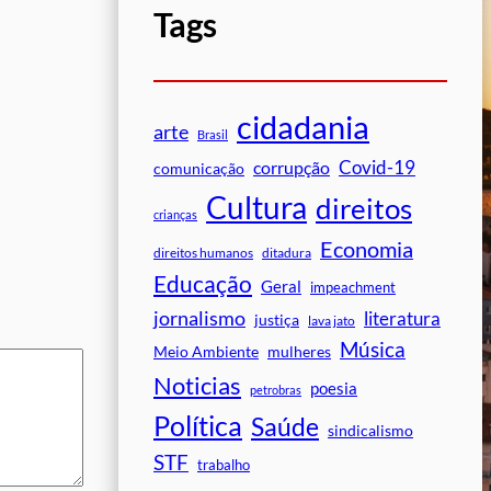
Tags
cidadania
arte
Brasil
Covid-19
corrupção
comunicação
Cultura
direitos
crianças
Economia
direitos humanos
ditadura
Educação
Geral
impeachment
jornalismo
literatura
justiça
lava jato
Música
mulheres
Meio Ambiente
Noticias
poesia
petrobras
Política
Saúde
sindicalismo
STF
trabalho