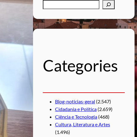
P
e
s
q
u
i
s
Categories
a
r
Blog-noticias-geral
(2.547)
Cidadania e Política
(2.659)
Ciência e Tecnologia
(468)
Cultura, Literatura e Artes
(1.496)