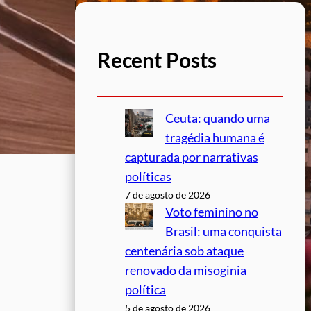
Recent Posts
Ceuta: quando uma
tragédia humana é
capturada por narrativas
políticas
7 de agosto de 2026
Voto feminino no
Brasil: uma conquista
centenária sob ataque
renovado da misoginia
política
5 de agosto de 2026