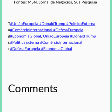
Fontes: MSN, Jornal de Negócios, Sua Pesquisa
T
#UniãoEuropeia #DonaldTrump #PolíticaExterna
a
#ComércioInternacional #DefesaEuropeia
g
#EconomiaGlobal
, 
UniãoEuropeia #DonaldTrump
s
#PolíticaExterna #ComércioInternacional
:
#DefesaEuropeia #EconomiaGlobal
Comments