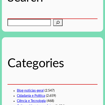
P
e
s
q
u
i
s
Categories
a
r
Blog-noticias-geral
(2.547)
Cidadania e Política
(2.659)
Ciência e Tecnologia
(468)