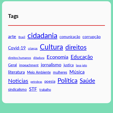
Tags
cidadania
arte
corrupção
comunicação
Brasil
Cultura
direitos
Covid-19
crianças
Educação
Economia
direitos humanos
ditadura
jornalismo
Geral
impeachment
justiça
lava jato
Música
literatura
mulheres
Meio Ambiente
Política
Saúde
Noticias
poesia
petrobras
STF
sindicalismo
trabalho