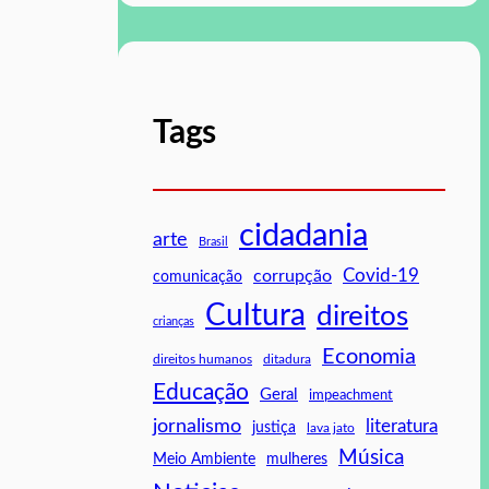
Tags
cidadania
arte
Brasil
Covid-19
corrupção
comunicação
Cultura
direitos
crianças
Economia
direitos humanos
ditadura
Educação
Geral
impeachment
jornalismo
literatura
justiça
lava jato
Música
mulheres
Meio Ambiente