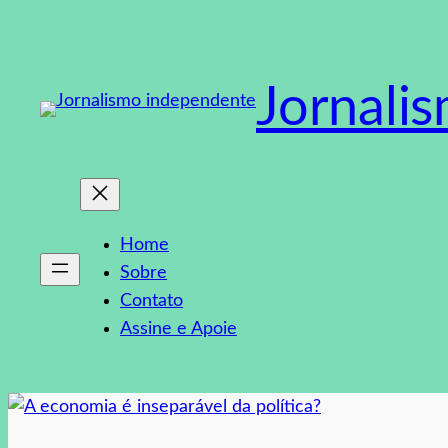
Pular
para
o
Jornali
conteúdo
Home
Sobre
Contato
Assine e Apoie