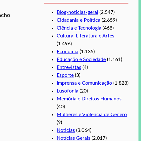
Blog-noticias-geral
(2.547)
ncho
Cidadania e Política
(2.659)
Ciência e Tecnologia
(468)
Cultura, Literatura e Artes
(1.496)
Economia
(1.135)
Educação e Sociedade
(1.161)
Entrevistas
(4)
Esporte
(3)
Imprensa e Comunicação
(1.828)
Lusofonia
(20)
Memória e Direitos Humanos
(40)
Mulheres e Violência de Gênero
(9)
Noticias
(3.064)
Notícias Gerais
(2.017)