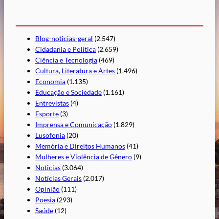
Blog-noticias-geral
(2.547)
Cidadania e Política
(2.659)
Ciência e Tecnologia
(469)
Cultura, Literatura e Artes
(1.496)
Economia
(1.135)
Educação e Sociedade
(1.161)
Entrevistas
(4)
Esporte
(3)
Imprensa e Comunicação
(1.829)
Lusofonia
(20)
Memória e Direitos Humanos
(41)
Mulheres e Violência de Gênero
(9)
Noticias
(3.064)
Notícias Gerais
(2.017)
Opinião
(111)
Poesia
(293)
Saúde
(12)