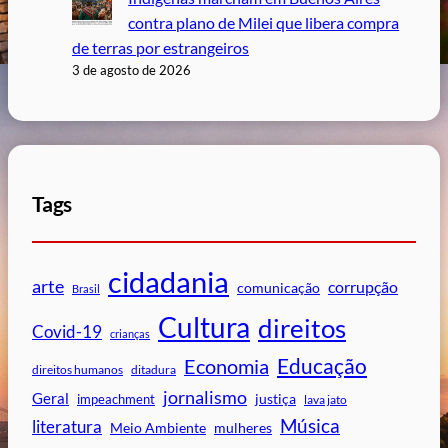
contra plano de Milei que libera compra
de terras por estrangeiros
3 de agosto de 2026
Tags
cidadania
arte
corrupção
comunicação
Brasil
Cultura
direitos
Covid-19
crianças
Educação
Economia
direitos humanos
ditadura
jornalismo
Geral
impeachment
justiça
lava jato
Música
literatura
mulheres
Meio Ambiente