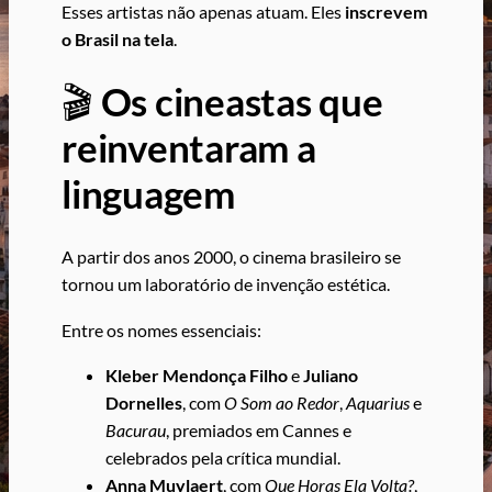
Esses artistas não apenas atuam. Eles
inscrevem
o Brasil na tela
.
🎬
Os cineastas que
reinventaram a
linguagem
A partir dos anos 2000, o cinema brasileiro se
tornou um laboratório de invenção estética.
Entre os nomes essenciais:
Kleber Mendonça Filho
e
Juliano
Dornelles
, com
O Som ao Redor
,
Aquarius
e
Bacurau
, premiados em Cannes e
celebrados pela crítica mundial.
Anna Muylaert
, com
Que Horas Ela Volta?
,