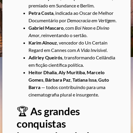
premiado em Sundance e Berlim.
Petra Costa
, indicada ao Oscar de Melhor
Documentário por
Democracia em Vertigem
.
Gabriel Mascaro
, com
Boi Neon
e
Divino
Amor
, reinventando o sertão.
Karim Aïnouz
, vencedor do Un Certain
Regard em Cannes com
A Vida Invisível
.
Adirley Queirós
, transformando Ceilândia
em ficção científica política.
Heitor Dhalia
,
Aly Muritiba
,
Marcelo
Gomes
,
Bárbara Paz
,
Tatiana Issa
,
Guto
Barra
— todos contribuindo para uma
cinematografia plural e insurgente.
🏆
As grandes
conquistas