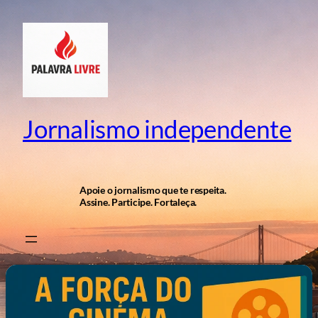
Pular
para
o
conteúdo
Jornalismo independente
Apoie o jornalismo que te respeita.
Assine. Participe. Fortaleça.