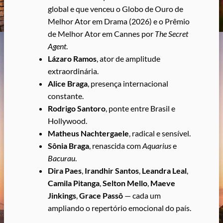
global e que venceu o Globo de Ouro de
Melhor Ator em Drama (2026) e o Prêmio
de Melhor Ator em Cannes por
The Secret
Agent
.
Lázaro Ramos
, ator de amplitude
extraordinária.
Alice Braga
, presença internacional
constante.
Rodrigo Santoro
, ponte entre Brasil e
Hollywood.
Matheus Nachtergaele
, radical e sensível.
Sônia Braga
, renascida com
Aquarius
e
Bacurau
.
Dira Paes
,
Irandhir Santos
,
Leandra Leal
,
Camila Pitanga
,
Selton Mello
,
Maeve
Jinkings
,
Grace Passô
— cada um
ampliando o repertório emocional do país.