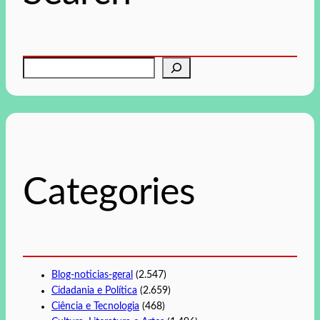
P
e
s
q
u
i
s
Categories
a
r
Blog-noticias-geral
(2.547)
Cidadania e Política
(2.659)
Ciência e Tecnologia
(468)