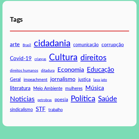
Tags
cidadania
arte
corrupção
comunicação
Brasil
Cultura
direitos
Covid-19
crianças
Educação
Economia
direitos humanos
ditadura
jornalismo
Geral
impeachment
justiça
lava jato
Música
literatura
mulheres
Meio Ambiente
Política
Saúde
Noticias
poesia
petrobras
STF
sindicalismo
trabalho