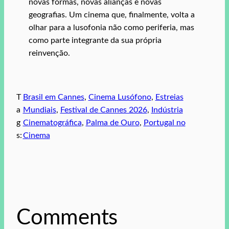
novas formas, novas alianças e novas
geografias. Um cinema que, finalmente, volta a
olhar para a lusofonia não como periferia, mas
como parte integrante da sua própria
reinvenção.
T
Brasil em Cannes
, 
Cinema Lusófono
, 
Estreias
a
Mundiais
, 
Festival de Cannes 2026
, 
Indústria
g
Cinematográfica
, 
Palma de Ouro
, 
Portugal no
s:
Cinema
Comments