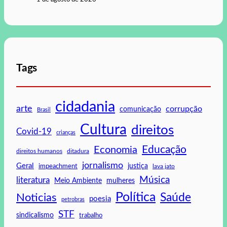
Tags
cidadania
arte
corrupção
comunicação
Brasil
Cultura
direitos
Covid-19
crianças
Educação
Economia
direitos humanos
ditadura
jornalismo
Geral
impeachment
justiça
lava jato
Música
literatura
mulheres
Meio Ambiente
Política
Saúde
Noticias
poesia
petrobras
STF
sindicalismo
trabalho