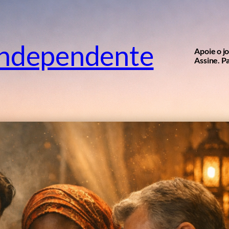
independente
Apoie o j
Assine. Pa