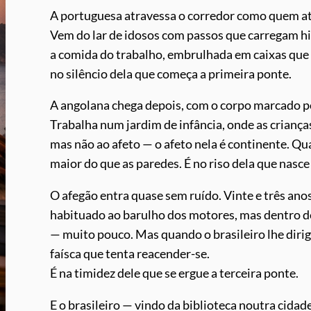
A portuguesa atravessa o corredor como quem atr
Vem do lar de idosos com passos que carregam hi
a comida do trabalho, embrulhada em caixas que 
no silêncio dela que começa a primeira ponte.
A angolana chega depois, com o corpo marcado por
Trabalha num jardim de infância, onde as crianç
mas não ao afeto — o afeto nela é continente. Q
maior do que as paredes. É no riso dela que nasc
O afegão entra quase sem ruído. Vinte e três ano
habituado ao barulho dos motores, mas dentro 
— muito pouco. Mas quando o brasileiro lhe diri
faísca que tenta reacender-se.
É na timidez dele que se ergue a terceira ponte.
E o brasileiro — vindo da biblioteca noutra cidade