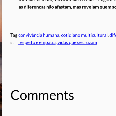
as diferenças não afastam, mas revelam quem 
Tag
convivência humana
, 
cotidiano multicultural
, 
dif
s:
respeito e empatia
, 
vidas que se cruzam
Comments