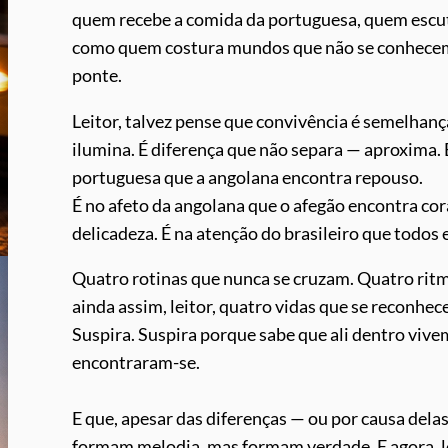
quem recebe a comida da portuguesa, quem escuta
como quem costura mundos que não se conhecem, 
ponte.
Leitor, talvez pense que convivência é semelhança
ilumina. É diferença que não separa — aproxima. 
portuguesa que a angolana encontra repouso.
É no afeto da angolana que o afegão encontra cor
delicadeza. É na atenção do brasileiro que todos
Quatro rotinas que nunca se cruzam. Quatro ritm
ainda assim, leitor, quatro vidas que se reconhec
Suspira. Suspira porque sabe que ali dentro vi
encontraram-se.
E que, apesar das diferenças — ou por causa dela
formam melodia, mas formam verdade. E agora, le