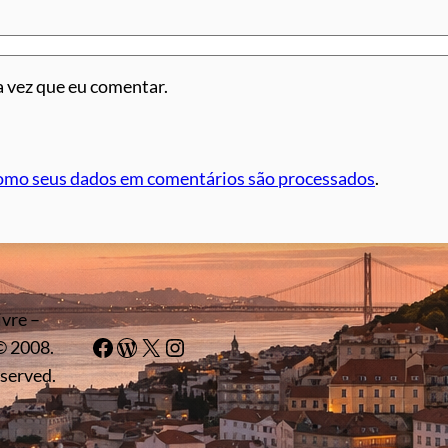
 vez que eu comentar.
omo seus dados em comentários são processados
.
ivre –
Facebook
WordPress
#
Instagram
© 2008.
eserved.