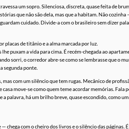
avessa um sopro. Silenciosa, discreta, quase feita de bru
stórias que não são dela, mas que a habitam. Não cozinha 
guardam cuidado. Divide-a com o brasileiro sem dizer pala
 placas de titânio e a alma marcada por luz.
as lhe puxam a vida para cima. É recém-chegada ao apartam
uando sorri, o corredor abre-se como se lembrasse que o m
e a segunda ponte.
s, mas com um silêncio que tem rugas. Mecânico de profiss
de casa move-se como quem teme acordar memórias. Fala 
ge a palavra, há um brilho breve, quase escondido, como u
 — chega com o cheiro dos livros e o silêncio das páginas. É