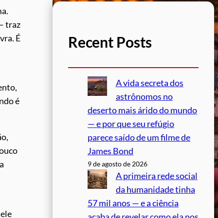
ma.
— traz
vra. É
Recent Posts
A vida secreta dos
ento,
astrônomos no
undo é
deserto mais árido do mundo
— e por que seu refúgio
ão,
parece saído de um filme de
pouco
James Bond
ma
9 de agosto de 2026
A primeira rede social
da humanidade tinha
57 mil anos — e a ciência
 ele
acaba de revelar como ela nos