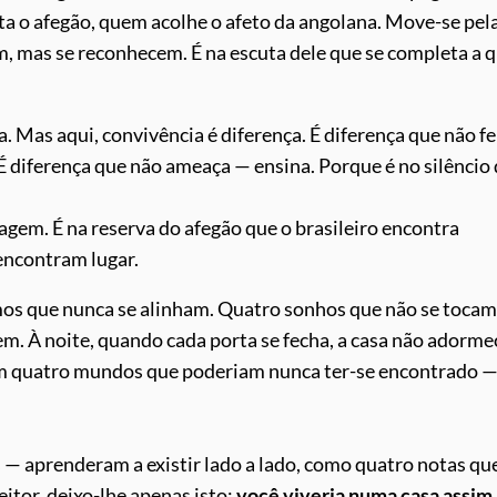
 o afegão, quem acolhe o afeto da angolana. Move-se pela
mas se reconhecem. É na escuta dele que se completa a 
. Mas aqui, convivência é diferença. É diferença que não f
É diferença que não ameaça — ensina. Porque é no silêncio
agem. É na reserva do afegão que o brasileiro encontra
 encontram lugar.
os que nunca se alinham. Quatro sonhos que não se tocam.
em. À noite, quando cada porta se fecha, a casa não adorme
vem quatro mundos que poderiam nunca ter-se encontrado 
s — aprenderam a existir lado a lado, como quatro notas qu
itor, deixo-lhe apenas isto:
você viveria numa casa assim