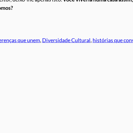
somos?
erenças que unem
, 
Diversidade Cultural
, 
histórias que co