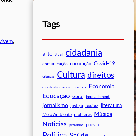
Tags
nvivem
, 
cidadania
arte
Brasil
Covid-19
corrupção
comunicação
Cultura
direitos
crianças
Economia
direitos humanos
ditadura
Educação
Geral
impeachment
jornalismo
literatura
justiça
lava jato
Música
mulheres
Meio Ambiente
Noticias
poesia
petrobras
Política
Saúde