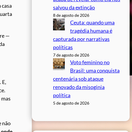
 casa
salvou da extinção
quarta
8 de agosto de 2026
Ceuta: quando uma
tragédia humana é
ere —
capturada por narrativas
 da
políticas
7 de agosto de 2026
Voto feminino no
Brasil: uma conquista
centenária sob ataque
 E,
renovado da misoginia
ce.
política
— mas
5 de agosto de 2026
e não
, onde