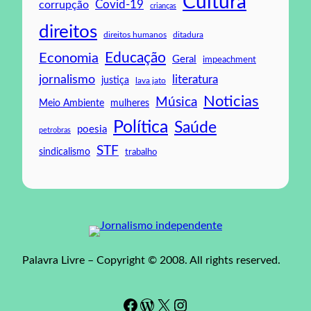
Cultura
Covid-19
corrupção
crianças
direitos
direitos humanos
ditadura
Educação
Economia
Geral
impeachment
jornalismo
literatura
justiça
lava jato
Noticias
Música
mulheres
Meio Ambiente
Política
Saúde
poesia
petrobras
STF
sindicalismo
trabalho
Palavra Livre – Copyright © 2008. All rights reserved.
Facebook
WordPress
#
Instagram