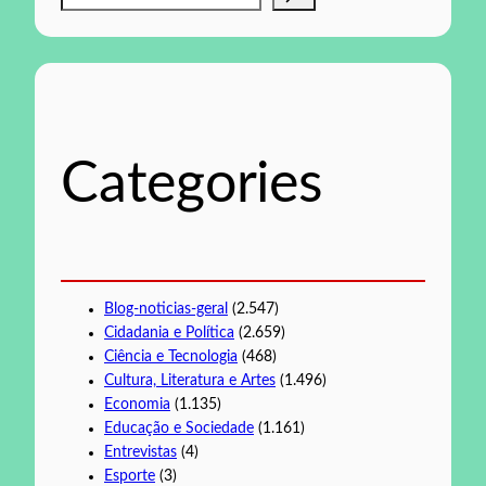
e
s
q
u
i
s
Categories
a
r
Blog-noticias-geral
(2.547)
Cidadania e Política
(2.659)
Ciência e Tecnologia
(468)
Cultura, Literatura e Artes
(1.496)
Economia
(1.135)
Educação e Sociedade
(1.161)
Entrevistas
(4)
Esporte
(3)