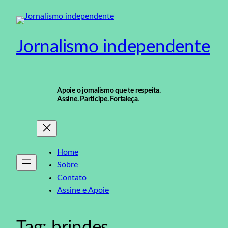
Pular
para
o
Jornalismo independente
conteúdo
Apoie o jornalismo que te respeita.
Assine. Participe. Fortaleça.
Home
Sobre
Contato
Assine e Apoie
Tag:
brindes