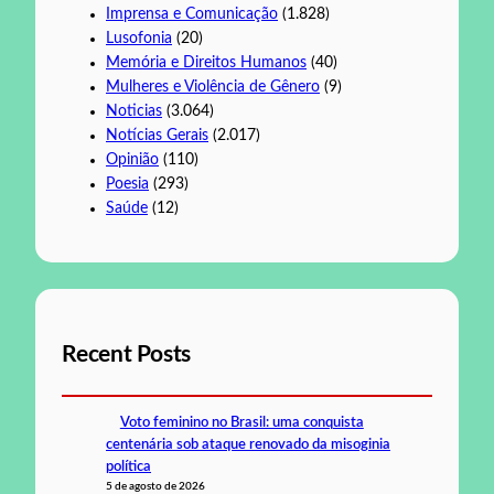
Imprensa e Comunicação
(1.828)
Lusofonia
(20)
Memória e Direitos Humanos
(40)
Mulheres e Violência de Gênero
(9)
Noticias
(3.064)
Notícias Gerais
(2.017)
Opinião
(110)
Poesia
(293)
Saúde
(12)
Recent Posts
Voto feminino no Brasil: uma conquista
centenária sob ataque renovado da misoginia
política
5 de agosto de 2026