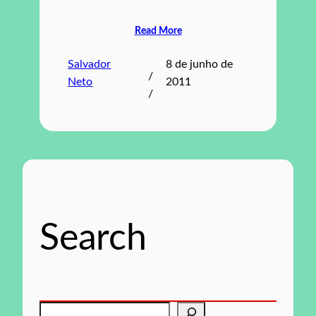
Read More
Salvador
8 de junho de
/
Neto
2011
/
Search
P