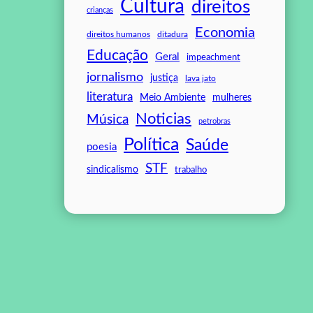
Cultura
direitos
crianças
Economia
direitos humanos
ditadura
Educação
Geral
impeachment
jornalismo
justiça
lava jato
literatura
mulheres
Meio Ambiente
Noticias
Música
petrobras
Política
Saúde
poesia
STF
sindicalismo
trabalho