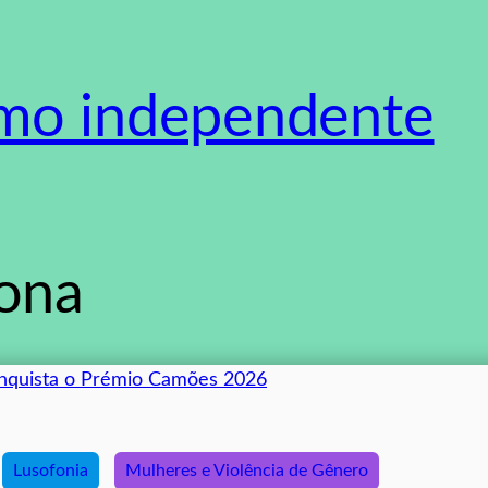
smo independente
fona
Lusofonia
Mulheres e Violência de Gênero