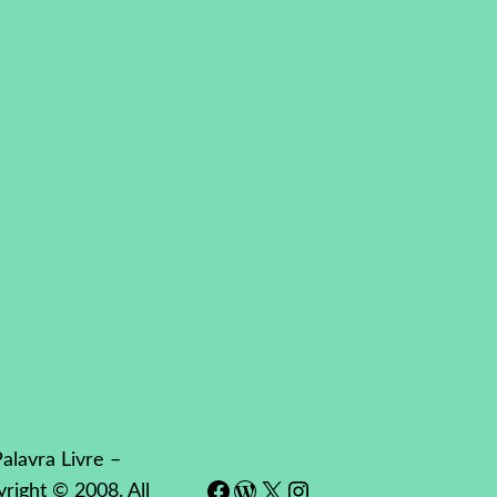
alavra Livre –
Facebook
WordPress
#
Instagram
right © 2008. All