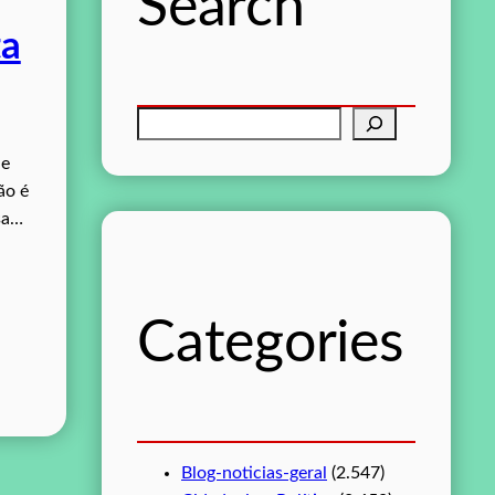
Search
ta
P
e
 e
s
ão é
q
sa…
u
i
s
Categories
a
r
Blog-noticias-geral
(2.547)