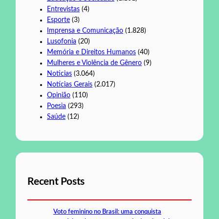
Entrevistas
(4)
Esporte
(3)
Imprensa e Comunicação
(1.828)
Lusofonia
(20)
Memória e Direitos Humanos
(40)
Mulheres e Violência de Gênero
(9)
Noticias
(3.064)
Notícias Gerais
(2.017)
Opinião
(110)
Poesia
(293)
Saúde
(12)
Recent Posts
Voto feminino no Brasil: uma conquista