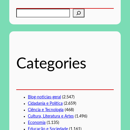
P
e
s
q
u
i
s
Categories
a
r
Blog-noticias-geral
(2.547)
Cidadania e Política
(2.659)
Ciência e Tecnologia
(468)
Cultura, Literatura e Artes
(1.496)
Economia
(1.135)
Educação e Sociedade
(1.161)