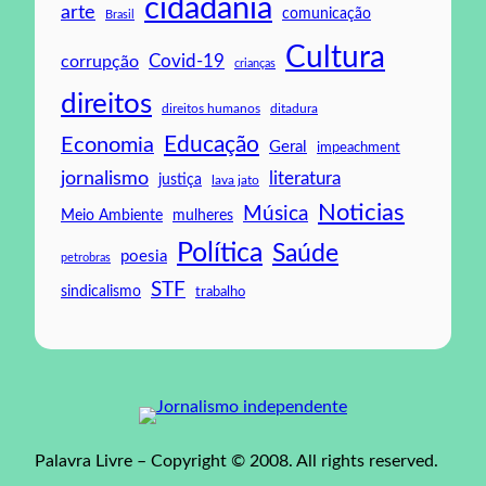
cidadania
arte
comunicação
Brasil
Cultura
Covid-19
corrupção
crianças
direitos
direitos humanos
ditadura
Educação
Economia
Geral
impeachment
jornalismo
literatura
justiça
lava jato
Noticias
Música
mulheres
Meio Ambiente
Política
Saúde
poesia
petrobras
STF
sindicalismo
trabalho
Palavra Livre – Copyright © 2008. All rights reserved.