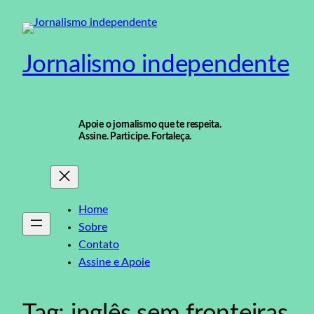
Pular
para
o
Jornalismo independente
conteúdo
Apoie o jornalismo que te respeita.
Assine. Participe. Fortaleça.
Home
Sobre
Contato
Assine e Apoie
Tag:
inglês sem fronteiras