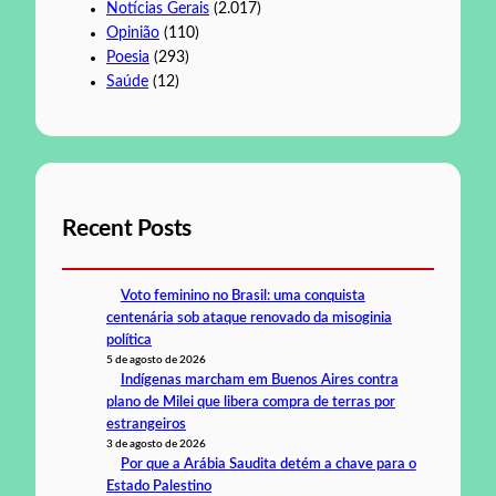
Notícias Gerais
(2.017)
Opinião
(110)
Poesia
(293)
Saúde
(12)
Recent Posts
Voto feminino no Brasil: uma conquista
centenária sob ataque renovado da misoginia
política
5 de agosto de 2026
Indígenas marcham em Buenos Aires contra
plano de Milei que libera compra de terras por
estrangeiros
3 de agosto de 2026
Por que a Arábia Saudita detém a chave para o
Estado Palestino