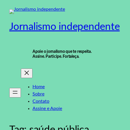
Pular
para
o
Jornalismo independente
conteúdo
Apoie o jornalismo que te respeita.
Assine. Participe. Fortaleça.
Home
Sobre
Contato
Assine e Apoie
Tag:
saúde pública