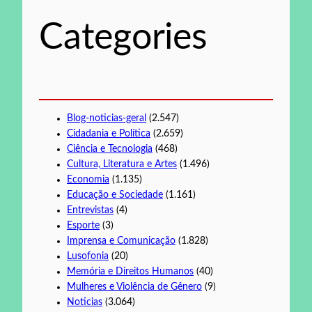
i
s
Categories
a
r
Blog-noticias-geral
(2.547)
Cidadania e Política
(2.659)
Ciência e Tecnologia
(468)
Cultura, Literatura e Artes
(1.496)
Economia
(1.135)
Educação e Sociedade
(1.161)
Entrevistas
(4)
Esporte
(3)
Imprensa e Comunicação
(1.828)
Lusofonia
(20)
Memória e Direitos Humanos
(40)
Mulheres e Violência de Gênero
(9)
Noticias
(3.064)