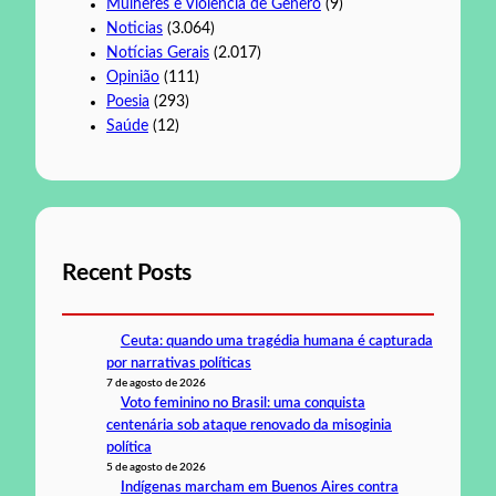
Mulheres e Violência de Gênero
(9)
Noticias
(3.064)
Notícias Gerais
(2.017)
Opinião
(111)
Poesia
(293)
Saúde
(12)
Recent Posts
Ceuta: quando uma tragédia humana é capturada
por narrativas políticas
7 de agosto de 2026
Voto feminino no Brasil: uma conquista
centenária sob ataque renovado da misoginia
política
5 de agosto de 2026
Indígenas marcham em Buenos Aires contra