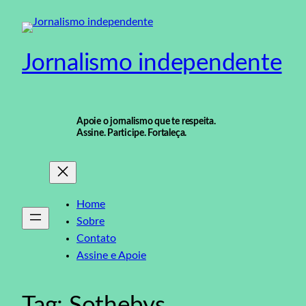
Pular
para
o
Jornalismo independente
conteúdo
Apoie o jornalismo que te respeita.
Assine. Participe. Fortaleça.
Home
Sobre
Contato
Assine e Apoie
Tag:
Sothebys