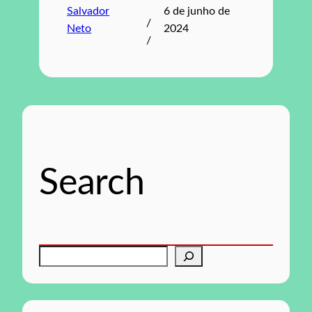
Salvador
6 de junho de
/
Neto
2024
/
Search
P
e
s
q