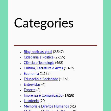
u
i
s
Categories
a
r
Blog-noticias-geral
(2.547)
Cidadania e Política
(2.659)
Ciência e Tecnologia
(468)
Cultura, Literatura e Artes
(1.496)
Economia
(1.135)
Educação e Sociedade
(1.161)
Entrevistas
(4)
Esporte
(3)
Imprensa e Comunicação
(1.828)
Lusofonia
(20)
Memória e Direitos Humanos
(41)