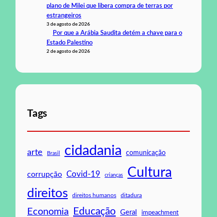
plano de Milei que libera compra de terras por
estrangeiros
3 de agosto de 2026
Por que a Arábia Saudita detém a chave para o
Estado Palestino
2 de agosto de 2026
Tags
cidadania
arte
comunicação
Brasil
Cultura
Covid-19
corrupção
crianças
direitos
direitos humanos
ditadura
Educação
Economia
Geral
impeachment