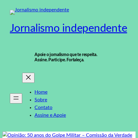
Pular
para
o
Jornalismo independente
conteúdo
Apoie o jornalismo que te respeita.
Assine. Participe. Fortaleça.
Home
Sobre
Contato
Assine e Apoie