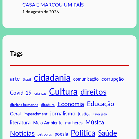
CASA E MARCOU UM PAÍS
1 de agosto de 2026
Tags
cidadania
arte
corrupção
comunicação
Brasil
Cultura
direitos
Covid-19
crianças
Educação
Economia
direitos humanos
ditadura
jornalismo
Geral
impeachment
justiça
lava jato
Música
literatura
mulheres
Meio Ambiente
Política
Saúde
Noticias
poesia
petrobras