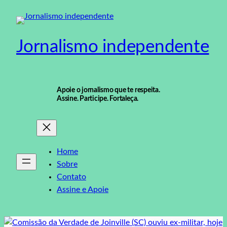
Pular
para
o
Jornalismo independente
conteúdo
Apoie o jornalismo que te respeita.
Assine. Participe. Fortaleça.
Home
Sobre
Contato
Assine e Apoie