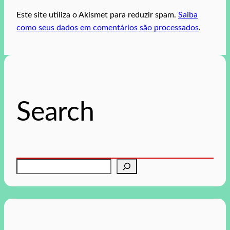
Este site utiliza o Akismet para reduzir spam.
Saiba
como seus dados em comentários são processados
.
Search
P
e
s
q
u
i