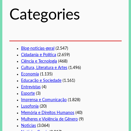
s
Categories
a
r
Blog-noticias-geral
(2.547)
Cidadania e Política
(2.659)
Ciência e Tecnologia
(468)
Cultura, Literatura e Artes
(1.496)
Economia
(1.135)
Educação e Sociedade
(1.161)
Entrevistas
(4)
Esporte
(3)
Imprensa e Comunicação
(1.828)
Lusofonia
(20)
Memória e Direitos Humanos
(40)
Mulheres e Violência de Gênero
(9)
Noticias
(3.064)