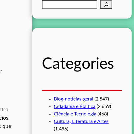
P
e
s
q
u
i
s
Categories
a
r
or
Blog-noticias-geral
(2.547)
Cidadania e Política
(2.659)
ntro
Ciência e Tecnologia
(468)
cios
Cultura, Literatura e Artes
s que
(1.496)