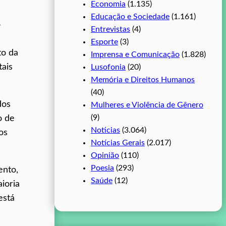
Economia
(1.135)
Educação e Sociedade
(1.161)
o
Entrevistas
(4)
Esporte
(3)
to da
Imprensa e Comunicação
(1.828)
tais
Lusofonia
(20)
Memória e Direitos Humanos
(40)
dos
Mulheres e Violência de Gênero
(9)
o de
Noticias
(3.064)
os
Notícias Gerais
(2.017)
Opinião
(110)
Poesia
(293)
ento,
Saúde
(12)
aioria
está