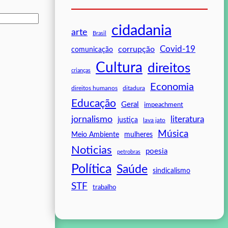
cidadania
arte
Brasil
Covid-19
corrupção
comunicação
Cultura
direitos
crianças
Economia
direitos humanos
ditadura
Educação
Geral
impeachment
jornalismo
literatura
justiça
lava jato
Música
mulheres
Meio Ambiente
Noticias
poesia
petrobras
Política
Saúde
sindicalismo
STF
trabalho