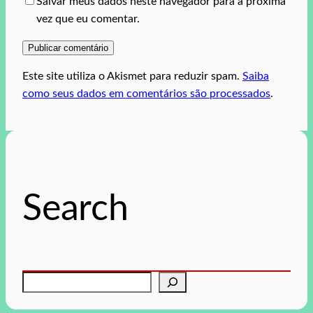
Salvar meus dados neste navegador para a próxima
vez que eu comentar.
Este site utiliza o Akismet para reduzir spam.
Saiba
como seus dados em comentários são processados
.
Search
P
e