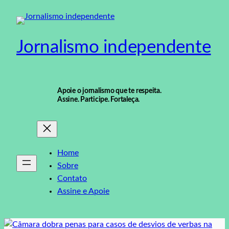
Pular
para
o
Jornalismo independente
conteúdo
Apoie o jornalismo que te respeita.
Assine. Participe. Fortaleça.
Home
Sobre
Contato
Assine e Apoie