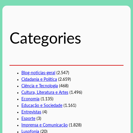
s
q
u
i
s
Categories
a
r
Blog-noticias-geral
(2.547)
Cidadania e Política
(2.659)
Ciência e Tecnologia
(468)
Cultura, Literatura e Artes
(1.496)
Economia
(1.135)
Educação e Sociedade
(1.161)
Entrevistas
(4)
Esporte
(3)
Imprensa e Comunicação
(1.828)
Lusofonia
(20)