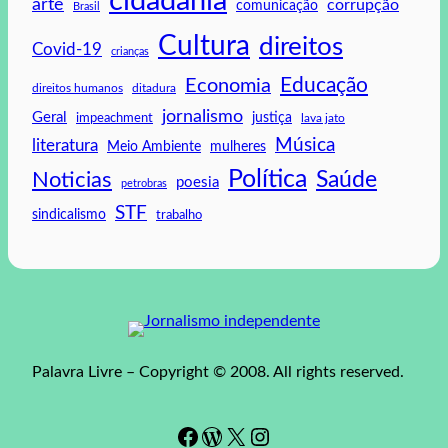
cidadania
arte
corrupção
comunicação
Brasil
Cultura
direitos
Covid-19
crianças
Educação
Economia
direitos humanos
ditadura
jornalismo
Geral
impeachment
justiça
lava jato
Música
literatura
mulheres
Meio Ambiente
Política
Saúde
Noticias
poesia
petrobras
STF
sindicalismo
trabalho
Palavra Livre – Copyright © 2008. All rights reserved.
Facebook
WordPress
#
Instagram