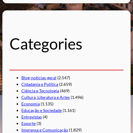
s
q
u
i
s
Categories
a
r
Blog-noticias-geral
(2.547)
Cidadania e Política
(2.659)
Ciência e Tecnologia
(469)
Cultura, Literatura e Artes
(1.496)
Economia
(1.135)
Educação e Sociedade
(1.161)
Entrevistas
(4)
Esporte
(3)
Imprensa e Comunicação
(1.829)