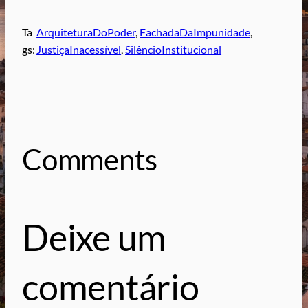
Ta
ArquiteturaDoPoder
, 
FachadaDaImpunidade
, 
gs:
JustiçaInacessível
, 
SilêncioInstitucional
Comments
Deixe um
comentário