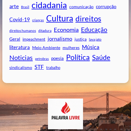
cidadania
arte
corrupção
comunicação
Brasil
Cultura
direitos
Covid-19
crianças
Educação
Economia
direitos humanos
ditadura
jornalismo
Geral
impeachment
justiça
lava jato
Música
literatura
mulheres
Meio Ambiente
Política
Saúde
Noticias
poesia
petrobras
STF
sindicalismo
trabalho