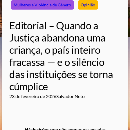
Mulheres e Violência de Gênero
Opinião
Editorial – Quando a
Justiça abandona uma
criança, o país inteiro
fracassa — e o silêncio
das instituições se torna
cúmplice
23 de fevereiro de 2026
Salvador Neto
Há decisões que não apenas erram: elas