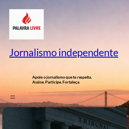
Pular
para
o
conteúdo
Jornalismo independente
Apoie o jornalismo que te respeita.
Assine. Participe. Fortaleça.