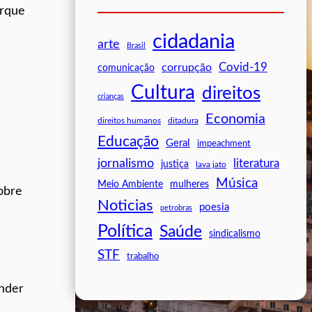
orque
cidadania
arte
Brasil
Covid-19
corrupção
comunicação
Cultura
direitos
crianças
Economia
direitos humanos
ditadura
Educação
Geral
impeachment
jornalismo
literatura
justiça
lava jato
Música
mulheres
Meio Ambiente
obre
Noticias
poesia
petrobras
Política
Saúde
sindicalismo
STF
trabalho
ender