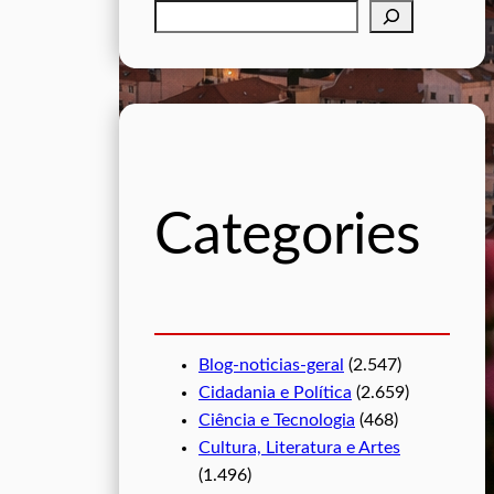
P
e
s
q
u
i
s
Categories
a
r
Blog-noticias-geral
(2.547)
Cidadania e Política
(2.659)
Ciência e Tecnologia
(468)
Cultura, Literatura e Artes
(1.496)