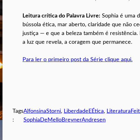
Leitura crítica do Palavra Livre:
Sophia é uma da
bússola ética, mar aberto, claridade que não c
justiça — e que a beleza também é resistência.
a luz que revela, a coragem que permanece.
Para ler o primeiro post da Série clique aqui.
Tags
AlfonsinaStorni
, 
LiberdadeEÉtica
, 
LiteraturaFe
:
SophiaDeMelloBreynerAndresen