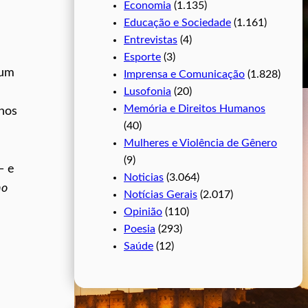
Economia
(1.135)
Educação e Sociedade
(1.161)
Entrevistas
(4)
Esporte
(3)
num
Imprensa e Comunicação
(1.828)
Lusofonia
(20)
Memória e Direitos Humanos
enos
(40)
Mulheres e Violência de Gênero
(9)
— e
Noticias
(3.064)
ño
Notícias Gerais
(2.017)
Opinião
(110)
Poesia
(293)
Saúde
(12)