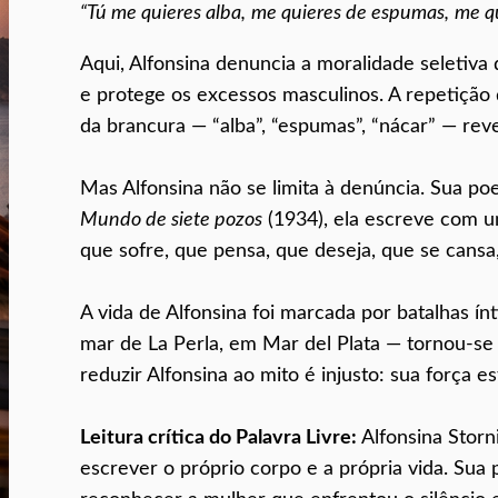
“Tú me quieres alba,
me quieres de espumas,
me qu
Aqui, Alfonsina denuncia a moralidade seletiva
e protege os excessos masculinos. A repetição 
da brancura — “alba”, “espumas”, “nácar” — reve
Mas Alfonsina não se limita à denúncia. Sua po
Mundo de siete pozos
(1934), ela escreve com u
que sofre, que pensa, que deseja, que se cansa,
A vida de Alfonsina foi marcada por batalhas ín
mar de La Perla, em Mar del Plata — tornou-se 
reduzir Alfonsina ao mito é injusto: sua força e
Leitura crítica do Palavra Livre:
Alfonsina Storn
escrever o próprio corpo e a própria vida. Sua