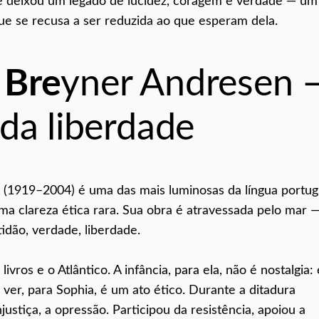
 e deixou um legado de lucidez, coragem e verdade — um
e se recusa a ser reduzida ao que esperam dela.
 Bre
yner Andresen 
 da liberdade
 (1919–2004) é uma das mais luminosas da língua portug
clareza ética rara. Sua obra é atravessada pelo mar 
idão, verdade, liberdade.
ivros e o Atlântico. A infância, para ela, não é nostalgia: 
ver, para Sophia, é um ato ético. Durante a ditadura
justiça, a opressão. Participou da resistência, apoiou a