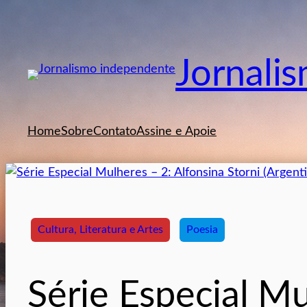
Pular
para
o
Jornali
conteúdo
Home
Sobre
Contato
Assine e Apoie
Cultura, Literatura e Artes
Poesia
Série Especial Mu