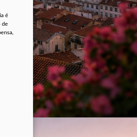
ia é
o de
pensa,